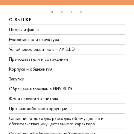
О ВЫШКЕ
Цифры и факты
Л
Руководство и структура
Д
Устойчивое развитие в НИУ ВШЭ
О
Преподаватели и сотрудники
П
Корпуса и общежития
В
Закупки
П
Обращения граждан в НИУ ВШЭ
А
Фонд целевого капитала
Д
Противодействие коррупции
Ц
Сведения о доходах, расходах, об имуществе и
Б
обязательствах имущественного характера
О
Сведения об образовательной организации