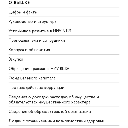
О ВЫШКЕ
Цифры и факты
Л
Руководство и структура
Д
Устойчивое развитие в НИУ ВШЭ
О
Преподаватели и сотрудники
П
Корпуса и общежития
В
Закупки
П
Обращения граждан в НИУ ВШЭ
А
Фонд целевого капитала
Д
Противодействие коррупции
Ц
Сведения о доходах, расходах, об имуществе и
Б
обязательствах имущественного характера
О
Сведения об образовательной организации
О
Людям с ограниченными возможностями здоровья