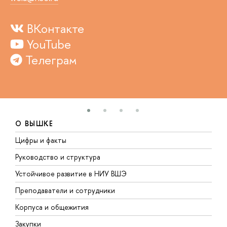
ВКонтакте
YouTube
Телеграм
О ВЫШКЕ
Цифры и факты
Л
Руководство и структура
Д
Устойчивое развитие в НИУ ВШЭ
О
Преподаватели и сотрудники
П
Корпуса и общежития
В
Закупки
П