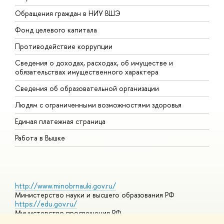
Обращения граждан в НИУ ВШЭ
А
Фонд целевого капитала
Д
Противодействие коррупции
Ц
Сведения о доходах, расходах, об имуществе и
Б
обязательствах имущественного характера
О
Сведения об образовательной организации
О
Людям с ограниченными возможностями здоровья
Единая платежная страница
Работа в Вышке
http://www.minobrnauki.gov.ru/
Министерство науки и высшего образования РФ
https://edu.gov.ru/
Министерство просвещения РФ
https://elearning.hse.ru/mooc