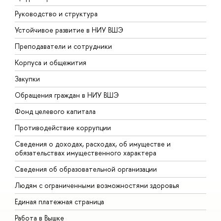
Руководство и структура
Д
Устойчивое развитие в НИУ ВШЭ
О
Преподаватели и сотрудники
П
Корпуса и общежития
В
Закупки
П
Обращения граждан в НИУ ВШЭ
А
Фонд целевого капитала
Д
Противодействие коррупции
Ц
Сведения о доходах, расходах, об имуществе и
Б
обязательствах имущественного характера
О
Сведения об образовательной организации
О
Людям с ограниченными возможностями здоровья
Единая платежная страница
Работа в Вышке