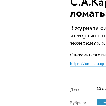
С.А.Ка
ломать
В журнале «И
интервью с 
экономики и
Ознакомиться с ин
https://xn--h1aag
15 фе
Дата
Общ
Рубрики