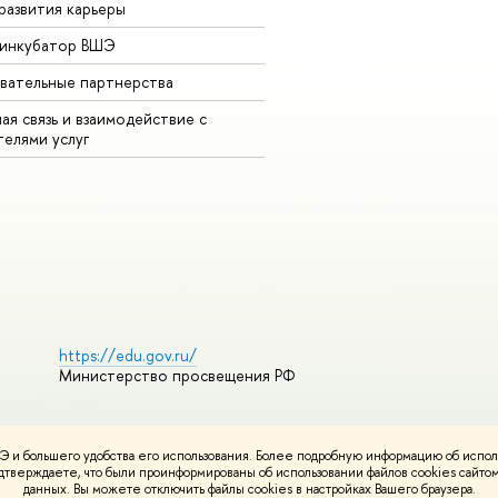
развития карьеры
-инкубатор ВШЭ
вательные партнерства
ая связь и взаимодействие с
телями услуг
https://edu.gov.ru/
Министерство просвещения РФ
 и большего удобства его использования. Более подробную информацию об испол
ования материалов
Политика конфиденциальности
Карта сайта
подтверждаете, что были проинформированы об использовании файлов cookies сай
НИУ ВШЭ
данных. Вы можете отключить файлы cookies в настройках Вашего браузера.