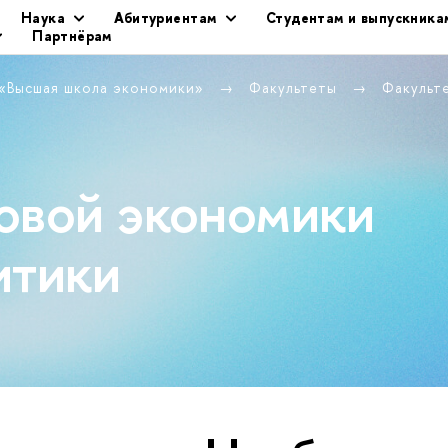
Наука
Абитуриентам
Студентам и выпускника
Партнёрам
 «Высшая школа экономики»
Факультеты
Факульт
овой экономики
итики