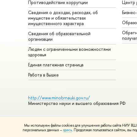
Противодействие коррупции
Центр 
Сведения о доходах, расходах, об
Бизнес
имуществе и обязательствах
Образо
имущественного характера
Обратн
Сведения об образовательной
получа
организации
Людям с ограниченными возможностями
здоровья
Единая платежная страница
Работа в Вышке
http://www.minobrnauki.gov.ru/
Министерство науки и высшего образования РФ
Мы используем файлы cookies для улучшения работы сайта НИУ ВШЭ
© НИУ ВШЭ 1993–2026
Адреса и контакты
Условия использ
персональных данных –
здесь
. Продолжая пользоваться сайтом, вы 
Шрифты HSE Sans и HSE Slab разработаны в
Школе дизайна 