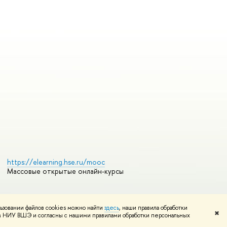
https://elearning.hse.ru/mooc
Массовые открытые онлайн-курсы
ьзовании файлов cookies можно найти
здесь
, наши правила обработки
Редактору
✖
том НИУ ВШЭ и согласны с нашими правилами обработки персональных