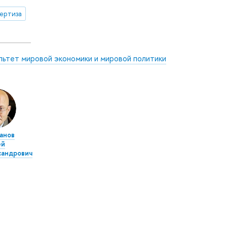
ертиза
льтет мировой экономики и мировой политики
анов
ей
сандрович