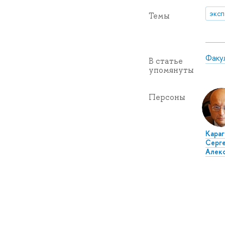
эксп
Темы
Факу
В статье
упомянуты
Персоны
Караг
Серг
Алек