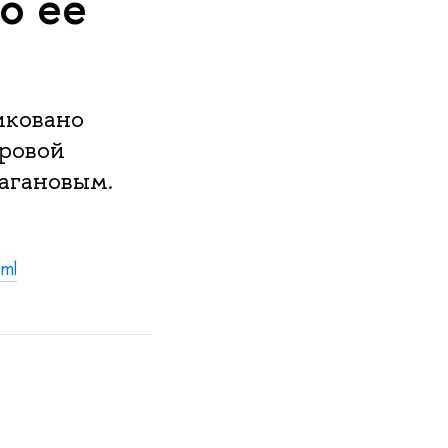
о ее
иковано
ровой
агановым.
ml