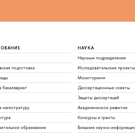
ЗОВАНИЕ
НАУКА
Научные подразделения
вская подготовка
Исследовательские проекты
иады
Мониторинги
в бакалавриат
Диссертационные советы
Защиты диссертаций
в магистратуру
Академическое развитие
нтура
Конкурсы и гранты
ительное образование
Внешние научно-информаци