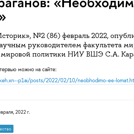
раганов: «Необходим
»
сторик», №2 (86) февраль 2022, опубл
научным руководителем факультета ми
 мировой политики НИУ ВШЭ С.А. Кар
тервью можно на сайте:
okeh.xn--p1ai/posts/2022/02/10/neobhodimo-ee-lomat.ht
враля, 2022 г.
ество