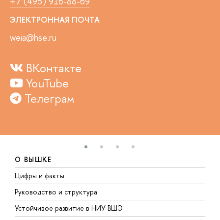
+7 (495) 916-88-69
ЭЛЕКТРОННАЯ ПОЧТА
weia@hse.ru
ВКонтакте
YouTube
Телеграм
О ВЫШКЕ
Цифры и факты
Л
Руководство и структура
Д
Устойчивое развитие в НИУ ВШЭ
О