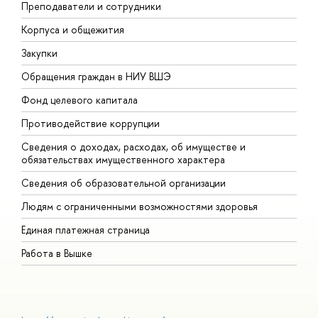
Преподаватели и сотрудники
П
Корпуса и общежития
В
Закупки
П
Обращения граждан в НИУ ВШЭ
А
Фонд целевого капитала
Д
Противодействие коррупции
Ц
Сведения о доходах, расходах, об имуществе и
Б
обязательствах имущественного характера
О
Сведения об образовательной организации
О
Людям с ограниченными возможностями здоровья
Единая платежная страница
Работа в Вышке