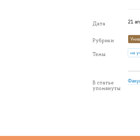
21 ап
Дата
Унив
Рубрики
не у
Темы
Факу
В статье
упомянуты