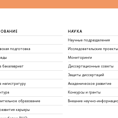
ЗОВАНИЕ
НАУКА
Научные подразделения
вская подготовка
Исследовательские проекты
иады
Мониторинги
в бакалавриат
Диссертационные советы
Защиты диссертаций
в магистратуру
Академическое развитие
нтура
Конкурсы и гранты
ительное образование
Внешние научно-информаци
развития карьеры