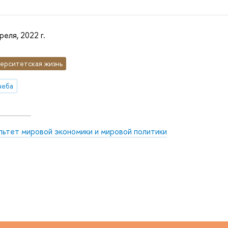
реля, 2022 г.
ерситетская жизнь
чеба
льтет мировой экономики и мировой политики