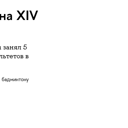
на XIV
 занял 5
льтетов в
о бадминтону