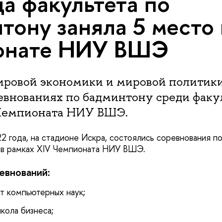
а факультета по
тону заняла 5 место 
онате НИУ ВШЭ
ировой экономики и мировой политики
евнованиях по бадминтону среди факу
Чемпионата НИУ ВШЭ.
22 года, на стадионе Искра, состоялись соревнования п
 в рамках XIV Чемпионата НИУ ВШЭ.
евнований:
ет компьютерных наук;
кола бизнеса;