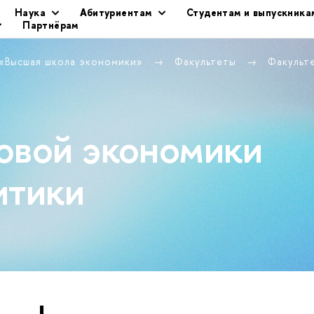
Наука
Абитуриентам
Студентам и выпускника
Партнёрам
 «Высшая школа экономики»
Факультеты
Факульт
овой экономики
итики