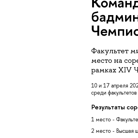
Команд
бадмин
Чемпи
Факультет м
место на сор
рамках XIV 
10 и 17 апреля 20
среди факультетов
Результаты сор
1 место - Факульт
2 место - Высшая ш