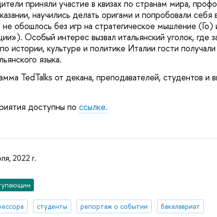
ители приняли участие в квизах по странам мира, проф
казании, научились делать оригами и попробовали себя 
е не обошлось без игр на стратегическое мышление (Го)
ии»). Особый интерес вызвал итальянский уголок, где з
по истории, культуре и политике Италии гости получали
ьянского языка.
амма TedTalks от декана, преподавателей, студентов и 
риятия доступны по
ссылке.
ля, 2022 г.
тупающим
фессора
студенты
репортаж о событии
бакалавриат