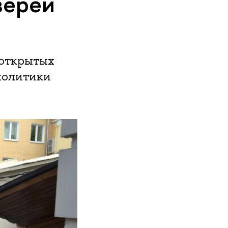
верей
 открытых
политики