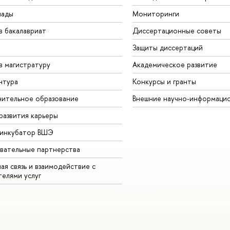
иады
Мониторинги
в бакалавриат
Диссертационные советы
Защиты диссертаций
в магистратуру
Академическое развитие
нтура
Конкурсы и гранты
ительное образование
Внешние научно-информаци
развития карьеры
-инкубатор ВШЭ
вательные партнерства
ая связь и взаимодействие с
телями услуг