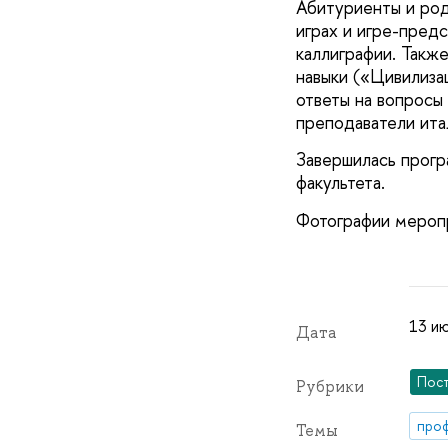
Абитуриенты и род
играх и игре-предс
каллиграфии. Такж
навыки («Цивилизац
ответы на вопросы 
преподаватели итал
Завершилась прогр
факультета.
Фотографии мероп
13 ию
Дата
Пос
Рубрики
про
Темы