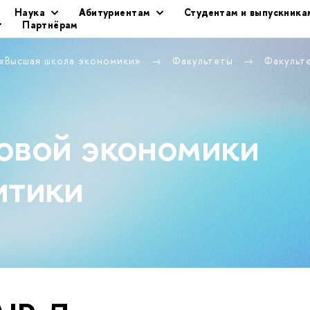
Наука
Абитуриентам
Студентам и выпускника
Партнёрам
 «Высшая школа экономики»
Факультеты
Факульт
овой экономики
итики