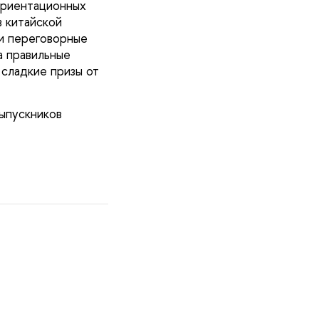
ориентационных
в китайской
 и переговорные
а правильные
 сладкие призы от
выпускников