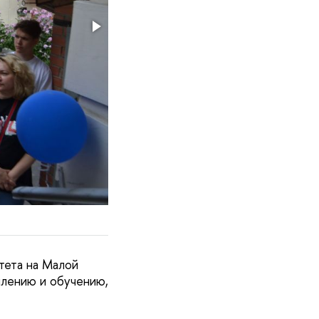
тета на Малой
плению и обучению,