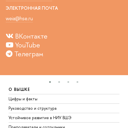
ЭЛЕКТРОННАЯ ПОЧТА
weia@hse.ru
ВКонтакте
YouTube
Телеграм
О ВЫШКЕ
Цифры и факты
Л
Руководство и структура
Д
Устойчивое развитие в НИУ ВШЭ
О
Преподаватели и сотрудники
П