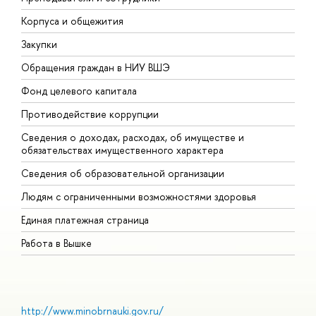
Корпуса и общежития
В
Закупки
П
Обращения граждан в НИУ ВШЭ
А
Фонд целевого капитала
Д
Противодействие коррупции
Ц
Сведения о доходах, расходах, об имуществе и
Б
обязательствах имущественного характера
О
Сведения об образовательной организации
О
Людям с ограниченными возможностями здоровья
Единая платежная страница
Работа в Вышке
http://www.minobrnauki.gov.ru/