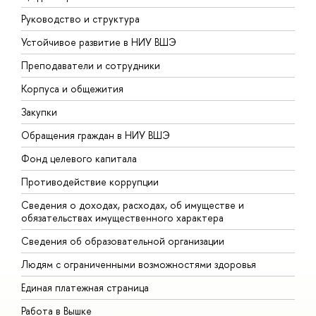
Руководство и структура
Д
Устойчивое развитие в НИУ ВШЭ
О
Преподаватели и сотрудники
П
Корпуса и общежития
В
Закупки
П
Обращения граждан в НИУ ВШЭ
А
Фонд целевого капитала
Д
Противодействие коррупции
Ц
Сведения о доходах, расходах, об имуществе и
Б
обязательствах имущественного характера
О
Сведения об образовательной организации
О
Людям с ограниченными возможностями здоровья
Единая платежная страница
Работа в Вышке