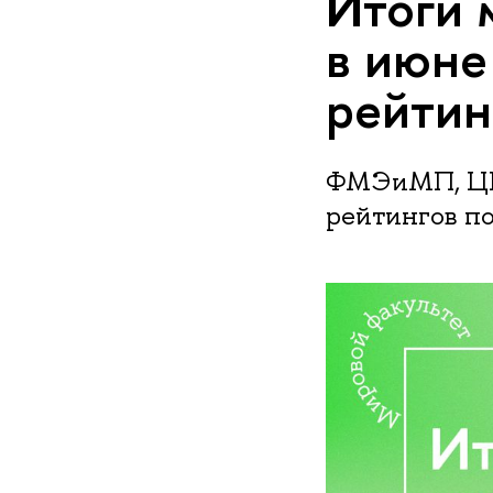
Итоги
в июн
рейтин
ФМЭиМП, ЦКЕ
рейтингов п