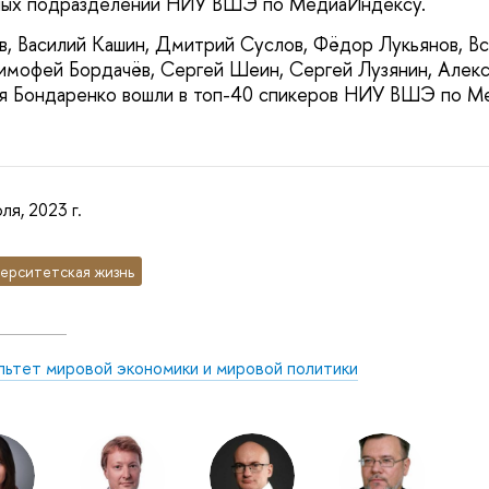
тных подразделений НИУ ВШЭ по МедиаИндексу.
, Василий Кашин, Дмитрий Суслов, Фёдор Лукьянов, В
имофей Бордачёв, Сергей Шеин, Сергей Лузянин, Алек
ия Бондаренко вошли в топ-40 спикеров НИУ ВШЭ по М
ля, 2023 г.
ерситетская жизнь
льтет мировой экономики и мировой политики