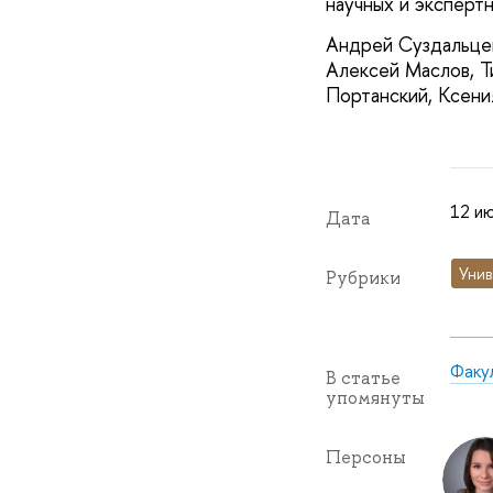
научных и экспер
Андрей Суздальцев
Алексей Маслов, Т
Портанский, Ксен
12 ию
Дата
Унив
Рубрики
Факу
В статье
упомянуты
Персоны