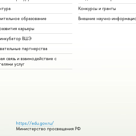
нтура
Конкурсы и гранты
ительное образование
Внешние научно-информаци
развития карьеры
-инкубатор ВШЭ
вательные партнерства
ая связь и взаимодействие с
телями услуг
https://edu.gov.ru/
Министерство просвещения РФ