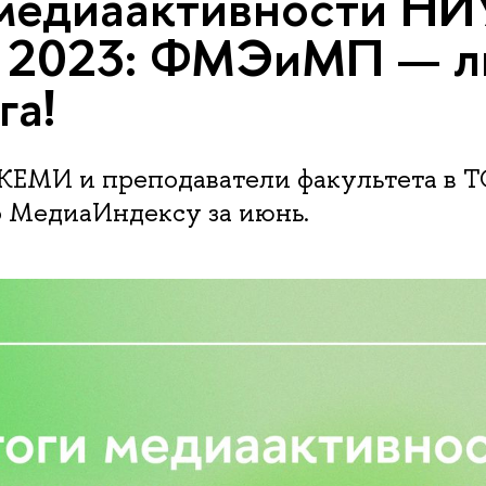
 медиаактивности Н
е 2023: ФМЭиМП — л
га!
МИ и преподаватели факультета в 
о МедиаИндексу за июнь.