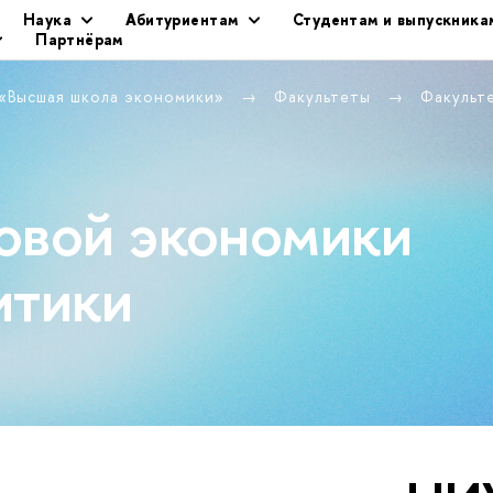
Наука
Абитуриентам
Студентам и выпускника
Партнёрам
 «Высшая школа экономики»
Факультеты
Факульт
овой экономики
итики