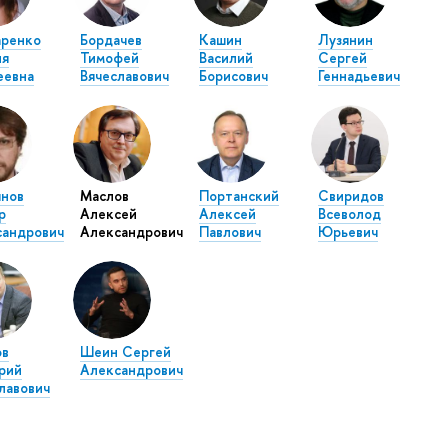
аренко
Бордачев
Кашин
Лузянин
ия
Тимофей
Василий
Сергей
еевна
Вячеславович
Борисович
Геннадьевич
нов
Маслов
Портанский
Свиридов
р
Алексей
Алексей
Всеволод
сандрович
Александрович
Павлович
Юрьевич
ов
Шеин Сергей
рий
Александрович
лавович