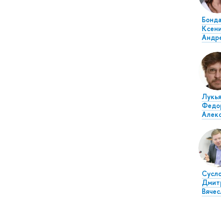
Бонд
Ксен
Андр
Лукья
Федо
Алек
Сусл
Дмит
Вячес