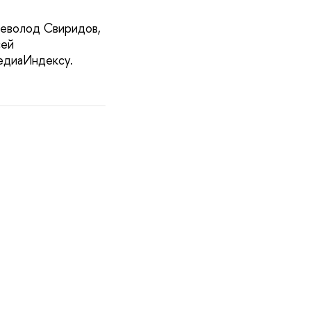
севолод Свиридов,
сей
едиаИндексу.