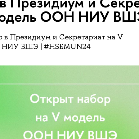
в Президиум и Секр
Модель ООН НИУ ВШ
р в Президиум и Секретариат на V
 НИУ ВШЭ | #HSEMUN24