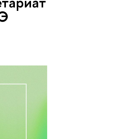
етариат
Э