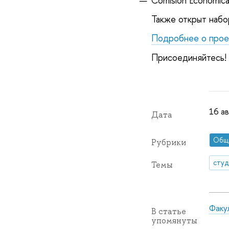
Comisión Económica 
Также открыт набор
Подробнее о прое
Присоединяйтесь!
16 ав
Дата
Общ
Рубрики
сту
Темы
Факу
В статье
упомянуты