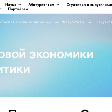
Наука
Абитуриентам
Студентам и выпускника
Партнёрам
 «Высшая школа экономики»
Факультеты
Факульт
овой экономики
итики