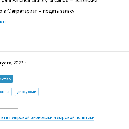
para América Latina y el Caribe – испанский
 в Секретариат – подать заявку.
кте
густа, 2023 г.
ество
денты
дискуссии
льтет мировой экономики и мировой политики