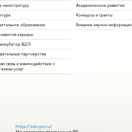
в магистратуру
Академическое развитие
нтура
Конкурсы и гранты
ительное образование
Внешние научно-информаци
развития карьеры
-инкубатор ВШЭ
вательные партнерства
ая связь и взаимодействие с
телями услуг
https://edu.gov.ru/
Министерство просвещения РФ