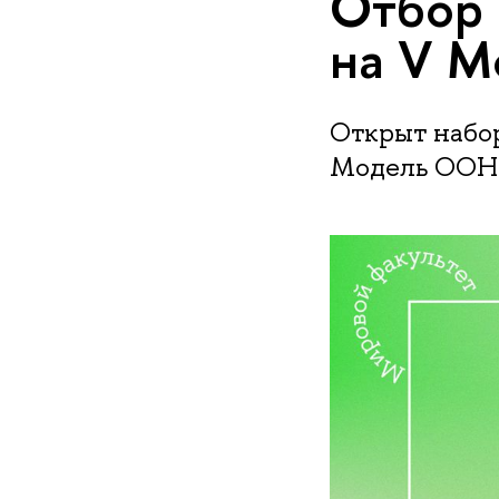
Отбор 
на V 
Открыт набо
Модель ООН