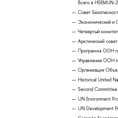
Всего в HSEMUN-24
Совет Безопасност
Экономический и 
Четвертый комите
Арктический совет
Программа ООН по
Управление ООН по
Организация Объед
Historical United N
Second Committee 
UN Environment Pr
UN Development Pr