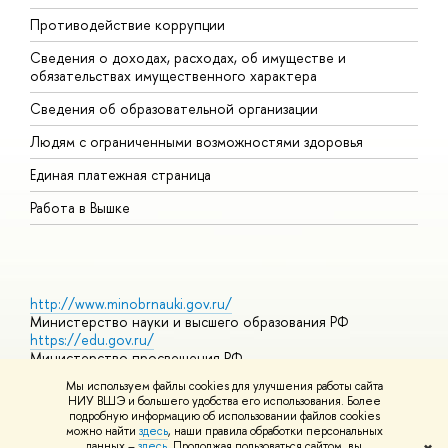
Противодействие коррупции
Ц
Сведения о доходах, расходах, об имуществе и
Б
обязательствах имущественного характера
О
Сведения об образовательной организации
О
Людям с ограниченными возможностями здоровья
Единая платежная страница
Работа в Вышке
http://www.minobrnauki.gov.ru/
Министерство науки и высшего образования РФ
https://edu.gov.ru/
Министерство просвещения РФ
https://elearning.hse.ru/mooc
Мы используем файлы cookies для улучшения работы сайта
Массовые открытые онлайн-курсы
НИУ ВШЭ и большего удобства его использования. Более
подробную информацию об использовании файлов cookies
можно найти
здесь
, наши правила обработки персональных
данных –
здесь
. Продолжая пользоваться сайтом, вы