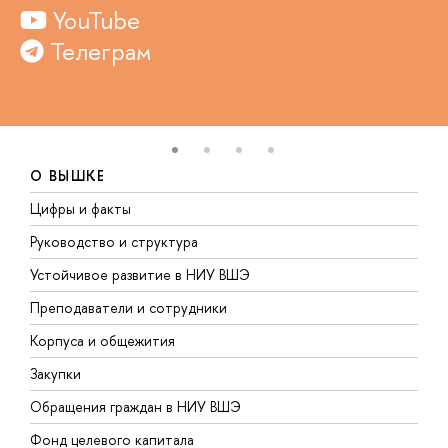
YouTube
Телеграм
О ВЫШКЕ
Цифры и факты
Л
Руководство и структура
Д
Устойчивое развитие в НИУ ВШЭ
О
Преподаватели и сотрудники
П
Корпуса и общежития
В
Закупки
П
Обращения граждан в НИУ ВШЭ
А
Фонд целевого капитала
Д