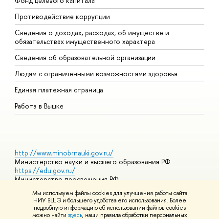
Фонд целевого капитала
Д
Противодействие коррупции
Ц
Сведения о доходах, расходах, об имуществе и
Б
обязательствах имущественного характера
О
Сведения об образовательной организации
О
Людям с ограниченными возможностями здоровья
Единая платежная страница
Работа в Вышке
http://www.minobrnauki.gov.ru/
Министерство науки и высшего образования РФ
https://edu.gov.ru/
Министерство просвещения РФ
https://elearning.hse.ru/mooc
Мы используем файлы cookies для улучшения работы сайта
Массовые открытые онлайн-курсы
НИУ ВШЭ и большего удобства его использования. Более
подробную информацию об использовании файлов cookies
можно найти
здесь
, наши правила обработки персональных