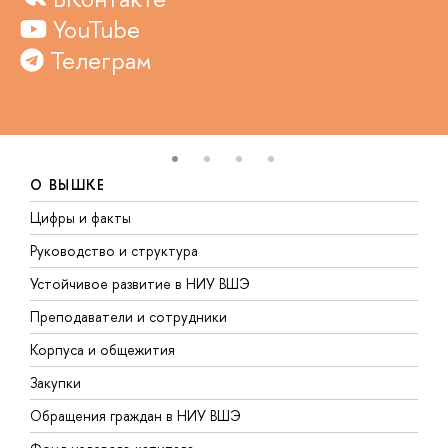
YouTube
Телеграм
О ВЫШКЕ
Цифры и факты
Л
Руководство и структура
Д
Устойчивое развитие в НИУ ВШЭ
О
Преподаватели и сотрудники
П
Корпуса и общежития
В
Закупки
П
Обращения граждан в НИУ ВШЭ
А