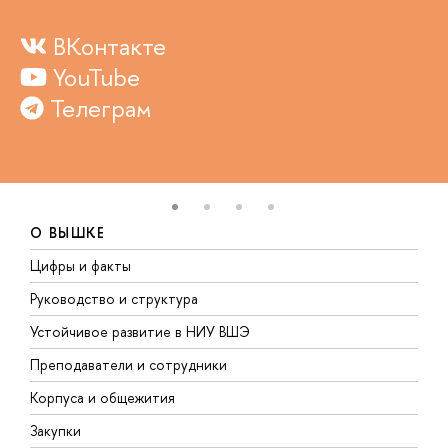
ВКонтакте
YouTube
Телеграм
О ВЫШКЕ
Цифры и факты
Л
Руководство и структура
Д
Устойчивое развитие в НИУ ВШЭ
О
Преподаватели и сотрудники
П
Корпуса и общежития
В
Закупки
П