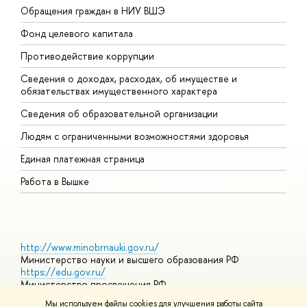
Обращения граждан в НИУ ВШЭ
А
Фонд целевого капитала
Д
Противодействие коррупции
Ц
Сведения о доходах, расходах, об имуществе и
Б
обязательствах имущественного характера
О
Сведения об образовательной организации
О
Людям с ограниченными возможностями здоровья
Единая платежная страница
Работа в Вышке
http://www.minobrnauki.gov.ru/
Министерство науки и высшего образования РФ
https://edu.gov.ru/
Министерство просвещения РФ
https://elearning.hse.ru/mooc
Мы используем файлы cookies для улучшения работы сайта