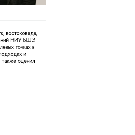
к, востоковеда,
ваний НИУ ВШЭ
левых точках в
подходах и
а также оценил