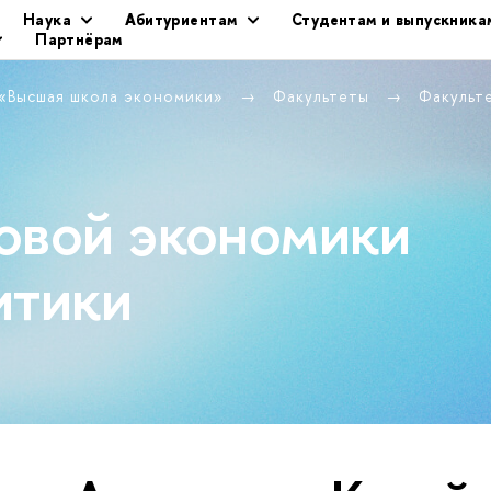
Наука
Абитуриентам
Студентам и выпускника
Партнёрам
 «Высшая школа экономики»
Факультеты
Факульт
овой экономики
итики