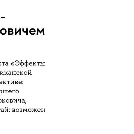
-
совичем
екта «Эффекты
иканской
ективе:
аршего
ковича,
тай: возможен