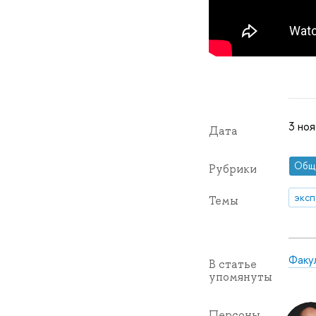
3 ноя
Дата
Общ
Рубрики
эксп
Темы
Факу
В статье
упомянуты
Персоны