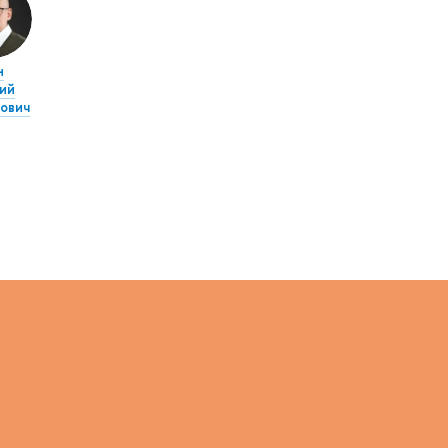
н
ий
ович