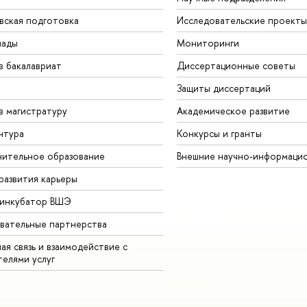
вская подготовка
Исследовательские проекты
иады
Мониторинги
в бакалавриат
Диссертационные советы
Защиты диссертаций
в магистратуру
Академическое развитие
нтура
Конкурсы и гранты
ительное образование
Внешние научно-информаци
развития карьеры
-инкубатор ВШЭ
вательные партнерства
ая связь и взаимодействие с
телями услуг