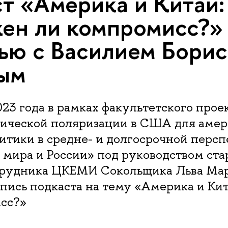
т «Америка и Китай:
ен ли компромисс?» 
ью с Василием Бори
ым
023 года в рамках факультетского про
ической поляризации в США для амер
тики в средне- и долгосрочной персп
 мира и России» под руководством ст
трудника ЦКЕМИ Сокольщика Льва Мар
апись подкаста на тему «Америка и Ки
сс?»