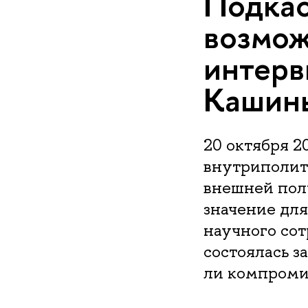
Подкас
возмож
интерв
Кашин
20 октября 2
внутриполит
внешней поли
значение для
научного со
состоялась з
ли компроми