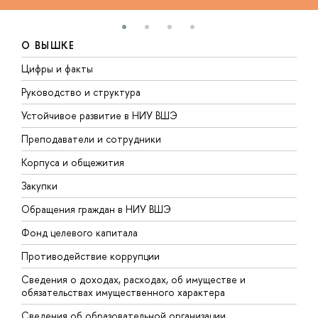
О ВЫШКЕ
Цифры и факты
Л
Руководство и структура
Д
Устойчивое развитие в НИУ ВШЭ
О
Преподаватели и сотрудники
П
Корпуса и общежития
В
Закупки
П
Обращения граждан в НИУ ВШЭ
А
Фонд целевого капитала
Д
Противодействие коррупции
Ц
Сведения о доходах, расходах, об имуществе и
Б
обязательствах имущественного характера
О
Сведения об образовательной организации