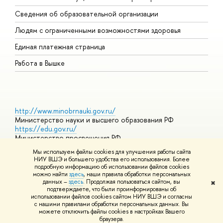
О
Сведения об образовательной организации
О
Людям с ограниченными возможностями здоровья
Единая платежная страница
Работа в Вышке
http://www.minobrnauki.gov.ru/
Министерство науки и высшего образования РФ
https://edu.gov.ru/
Министерство просвещения РФ
https://elearning.hse.ru/mooc
Мы используем файлы cookies для улучшения работы сайта
Массовые открытые онлайн-курсы
НИУ ВШЭ и большего удобства его использования. Более
подробную информацию об использовании файлов cookies
можно найти
здесь
, наши правила обработки персональных
данных –
здесь
. Продолжая пользоваться сайтом, вы
✖
© НИУ ВШЭ 1993–2026
Адреса и контакты
Условия
подтверждаете, что были проинформированы об
использования материалов
Политика конфиденциальности
Карта
использовании файлов cookies сайтом НИУ ВШЭ и согласны
сайта
с нашими правилами обработки персональных данных. Вы
Шрифты HSE Sans и HSE Slab разработаны в
Школе дизайна НИУ
можете отключить файлы cookies в настройках Вашего
ВШЭ
браузера.