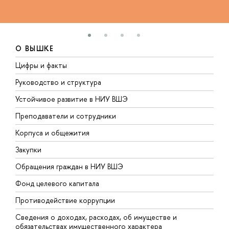
О ВЫШКЕ
Цифры и факты
Л
Руководство и структура
Д
Устойчивое развитие в НИУ ВШЭ
О
Преподаватели и сотрудники
П
Корпуса и общежития
В
Закупки
П
Обращения граждан в НИУ ВШЭ
А
Фонд целевого капитала
Д
Противодействие коррупции
Ц
Сведения о доходах, расходах, об имуществе и
Б
обязательствах имущественного характера