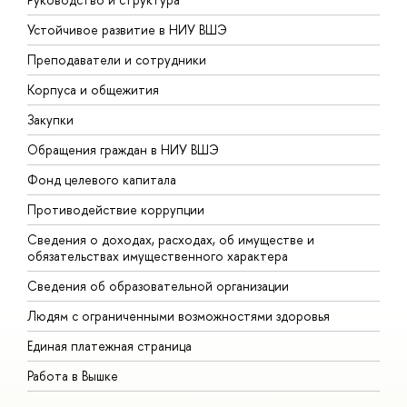
Устойчивое развитие в НИУ ВШЭ
О
Преподаватели и сотрудники
П
Корпуса и общежития
В
Закупки
П
Обращения граждан в НИУ ВШЭ
А
Фонд целевого капитала
Д
Противодействие коррупции
Ц
Сведения о доходах, расходах, об имуществе и
Б
обязательствах имущественного характера
О
Сведения об образовательной организации
О
Людям с ограниченными возможностями здоровья
Единая платежная страница
Работа в Вышке