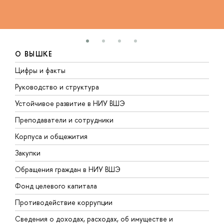
О ВЫШКЕ
Цифры и факты
Л
Руководство и структура
Д
Устойчивое развитие в НИУ ВШЭ
О
Преподаватели и сотрудники
П
Корпуса и общежития
В
Закупки
П
Обращения граждан в НИУ ВШЭ
А
Фонд целевого капитала
Д
Противодействие коррупции
Ц
Сведения о доходах, расходах, об имуществе и
Б