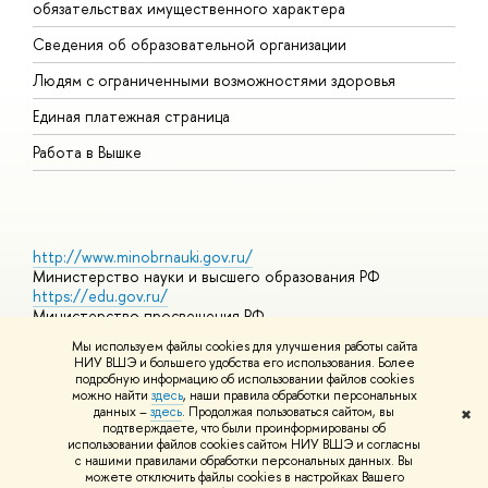
обязательствах имущественного характера
О
Сведения об образовательной организации
О
Людям с ограниченными возможностями здоровья
Единая платежная страница
Работа в Вышке
http://www.minobrnauki.gov.ru/
Министерство науки и высшего образования РФ
https://edu.gov.ru/
Министерство просвещения РФ
https://elearning.hse.ru/mooc
Мы используем файлы cookies для улучшения работы сайта
Массовые открытые онлайн-курсы
НИУ ВШЭ и большего удобства его использования. Более
подробную информацию об использовании файлов cookies
можно найти
здесь
, наши правила обработки персональных
данных –
здесь
. Продолжая пользоваться сайтом, вы
✖
© НИУ ВШЭ 1993–2026
Адреса и контакты
Условия
подтверждаете, что были проинформированы об
использования материалов
Политика конфиденциальности
Карта
использовании файлов cookies сайтом НИУ ВШЭ и согласны
сайта
с нашими правилами обработки персональных данных. Вы
Шрифты HSE Sans и HSE Slab разработаны в
Школе дизайна НИУ
можете отключить файлы cookies в настройках Вашего