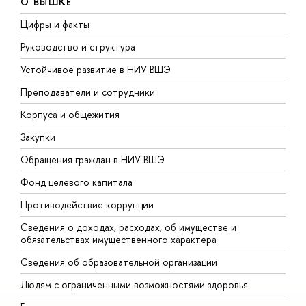
О ВЫШКЕ
Цифры и факты
Л
Руководство и структура
Д
Устойчивое развитие в НИУ ВШЭ
О
Преподаватели и сотрудники
П
Корпуса и общежития
В
Закупки
П
Обращения граждан в НИУ ВШЭ
А
Фонд целевого капитала
Д
Противодействие коррупции
Ц
Сведения о доходах, расходах, об имуществе и
Б
обязательствах имущественного характера
О
Сведения об образовательной организации
О
Людям с ограниченными возможностями здоровья