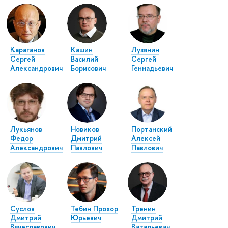
Караганов
Кашин
Лузянин
Сергей
Василий
Сергей
Александрович
Борисович
Геннадьевич
Лукьянов
Новиков
Портанский
Федор
Дмитрий
Алексей
Александрович
Павлович
Павлович
Суслов
Тебин Прохор
Тренин
Дмитрий
Юрьевич
Дмитрий
Вячеславович
Витальевич