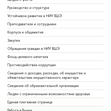
Руководство и структура
Д
Устойчивое развитие в НИУ ВШЭ
О
Преподаватели и сотрудники
П
Корпуса и общежития
В
Закупки
П
Обращения граждан в НИУ ВШЭ
А
Фонд целевого капитала
Д
Противодействие коррупции
Ц
Сведения о доходах, расходах, об имуществе и
Б
обязательствах имущественного характера
О
Сведения об образовательной организации
О
Людям с ограниченными возможностями здоровья
Единая платежная страница
Работа в Вышке