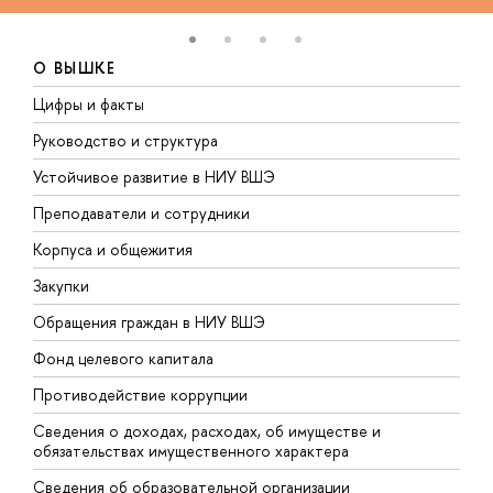
О ВЫШКЕ
Цифры и факты
Л
Руководство и структура
Д
Устойчивое развитие в НИУ ВШЭ
О
Преподаватели и сотрудники
П
Корпуса и общежития
В
Закупки
П
Обращения граждан в НИУ ВШЭ
А
Фонд целевого капитала
Д
Противодействие коррупции
Ц
Сведения о доходах, расходах, об имуществе и
Б
обязательствах имущественного характера
О
Сведения об образовательной организации