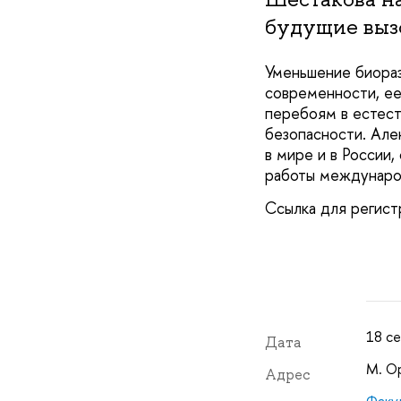
будущие вызо
Уменьшение биораз
современности, ее
перебоям в естест
безопасности. Але
в мире и в России
работы международ
Ссылка для регист
18 се
Дата
М. Ор
Адрес
Факу