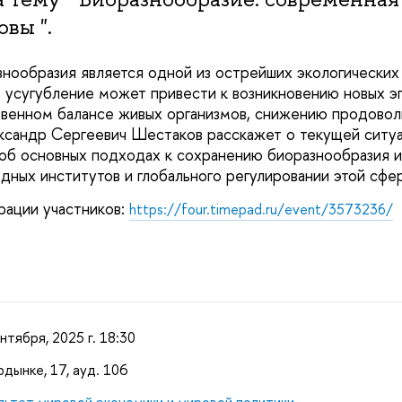
вы ".
нообразия является одной из острейших экологически
 усугубление может привести к возникновению новых э
венном балансе живых организмов, снижению продовол
ксандр Сергеевич Шестаков расскажет о текущей ситу
, об основных подходах к сохранению биоразнообразия 
ных институтов и глобального регулировании этой сфе
рации участников:
https://four.timepad.ru/event/3573236/
нтября, 2025 г. 18:30
дынке, 17, ауд. 106
льтет мировой экономики и мировой политики