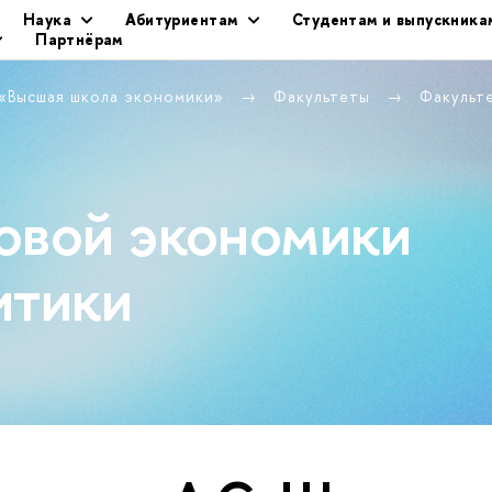
Наука
Абитуриентам
Студентам и выпускника
Партнёрам
 «Высшая школа экономики»
Факультеты
Факульт
овой экономики
итики