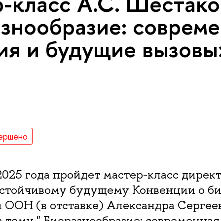
-класс А.С. Шестако
знообразие: соврем
ия и будущие вызовы
ершено
2025 года пройдет мастер-класс директ
устойчивому будущему Конвенции о б
 ООН (в отставке) Александра Сергее
 тему " Биоразнообразие: современная