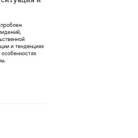
х проблем
пидемий,
ьственной
ации и тенденциях
и особенностях
ры.