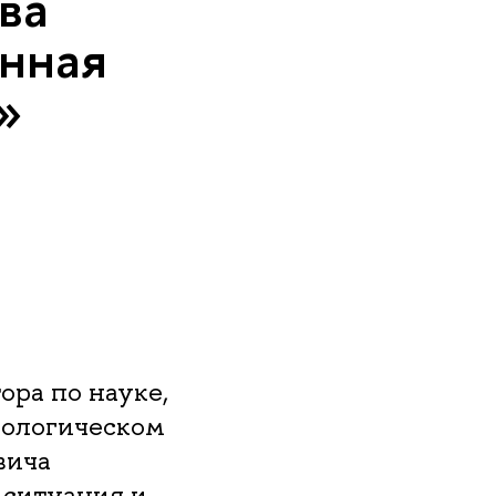
ва
енная
»
ора по науке,
иологическом
вича
 ситуация и