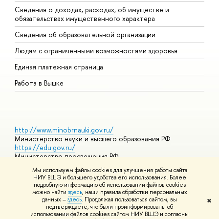
Сведения о доходах, расходах, об имуществе и
Б
обязательствах имущественного характера
О
Сведения об образовательной организации
О
Людям с ограниченными возможностями здоровья
Единая платежная страница
Работа в Вышке
http://www.minobrnauki.gov.ru/
Министерство науки и высшего образования РФ
https://edu.gov.ru/
Министерство просвещения РФ
https://elearning.hse.ru/mooc
Мы используем файлы cookies для улучшения работы сайта
Массовые открытые онлайн-курсы
НИУ ВШЭ и большего удобства его использования. Более
подробную информацию об использовании файлов cookies
можно найти
здесь
, наши правила обработки персональных
данных –
здесь
. Продолжая пользоваться сайтом, вы
✖
© НИУ ВШЭ 1993–2026
Адреса и контакты
Условия
подтверждаете, что были проинформированы об
использования материалов
Политика конфиденциальности
Карта
использовании файлов cookies сайтом НИУ ВШЭ и согласны
сайта