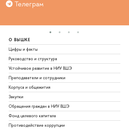
Телеграм
О ВЫШКЕ
Цифры и факты
Л
Руководство и структура
Д
Устойчивое развитие в НИУ ВШЭ
О
Преподаватели и сотрудники
П
Корпуса и общежития
В
Закупки
П
Обращения граждан в НИУ ВШЭ
А
Фонд целевого капитала
Д
Противодействие коррупции
Ц