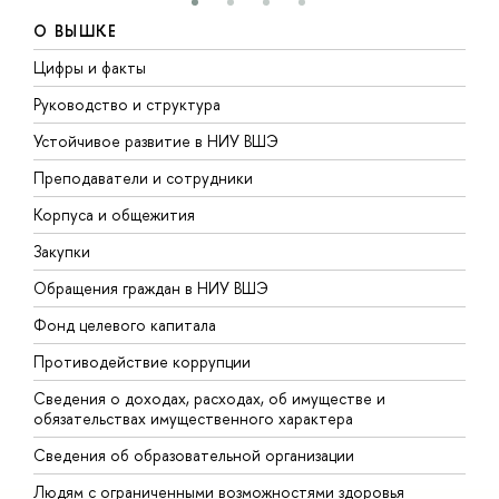
О ВЫШКЕ
Цифры и факты
Л
Руководство и структура
Д
Устойчивое развитие в НИУ ВШЭ
О
Преподаватели и сотрудники
П
Корпуса и общежития
В
Закупки
П
Обращения граждан в НИУ ВШЭ
А
Фонд целевого капитала
Д
Противодействие коррупции
Ц
Сведения о доходах, расходах, об имуществе и
Б
обязательствах имущественного характера
О
Сведения об образовательной организации
О
Людям с ограниченными возможностями здоровья