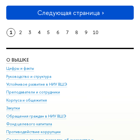
Следующая страница
1
2
3
4
5
6
7
8
9
10
О ВЫШКЕ
ОБ
Цифры и факты
Ли
Руководство и структура
Дов
Устойчивое развитие в НИУ ВШЭ
Ол
Преподаватели и сотрудники
При
Корпуса и общежития
Вы
Закупки
При
Обращения граждан в НИУ ВШЭ
Ас
Фонд целевого капитала
До
Противодействие коррупции
Цен
Сведения о доходах, расходах, об имуществе и
Би