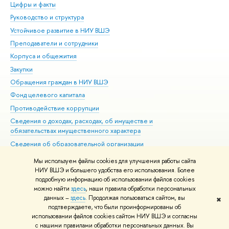
Цифры и факты
Ли
Руководство и структура
Дов
Устойчивое развитие в НИУ ВШЭ
Ол
Преподаватели и сотрудники
При
Корпуса и общежития
Вы
Закупки
При
Обращения граждан в НИУ ВШЭ
Ас
Фонд целевого капитала
До
Противодействие коррупции
Цен
Сведения о доходах, расходах, об имуществе и
Би
обязательствах имущественного характера
Об
Сведения об образовательной организации
Обр
Людям с ограниченными возможностями здоровья
Мы используем файлы cookies для улучшения работы сайта
Единая платежная страница
НИУ ВШЭ и большего удобства его использования. Более
подробную информацию об использовании файлов cookies
Работа в Вышке
можно найти
здесь
, наши правила обработки персональных
данных –
здесь
. Продолжая пользоваться сайтом, вы
✖
Редактору
подтверждаете, что были проинформированы об
© НИУ ВШЭ 1993–2026
Адреса и контакты
Условия использования
использовании файлов cookies сайтом НИУ ВШЭ и согласны
с нашими правилами обработки персональных данных. Вы
материалов
Политика конфиденциальности
Карта сайта