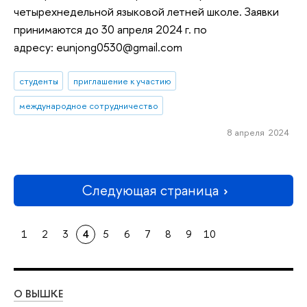
четырехнедельной языковой летней школе. Заявки
принимаются до 30 апреля 2024 г. по
адресу: eunjong0530@gmail.com
студенты
приглашение к участию
международное сотрудничество
8 апреля 2024
Следующая страница
1
2
3
4
5
6
7
8
9
10
О ВЫШКЕ
ОБ