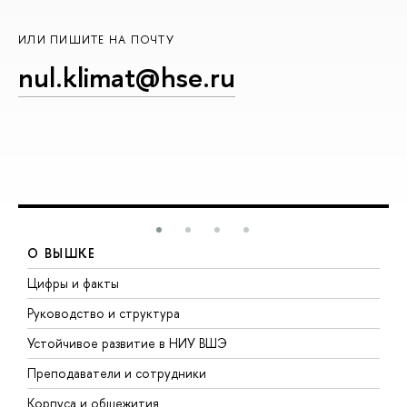
ИЛИ ПИШИТЕ НА ПОЧТУ
nul.klimat@hse.ru
О ВЫШКЕ
Цифры и факты
Л
Руководство и структура
Д
Устойчивое развитие в НИУ ВШЭ
О
Преподаватели и сотрудники
П
Корпуса и общежития
В