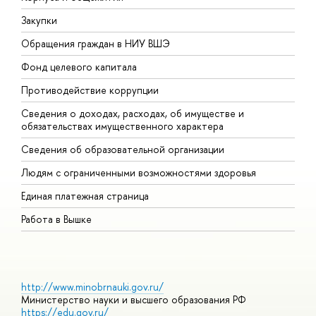
Закупки
П
Обращения граждан в НИУ ВШЭ
А
Фонд целевого капитала
Д
Противодействие коррупции
Ц
Сведения о доходах, расходах, об имуществе и
Б
обязательствах имущественного характера
О
Сведения об образовательной организации
О
Людям с ограниченными возможностями здоровья
Единая платежная страница
Работа в Вышке
http://www.minobrnauki.gov.ru/
Министерство науки и высшего образования РФ
https://edu.gov.ru/