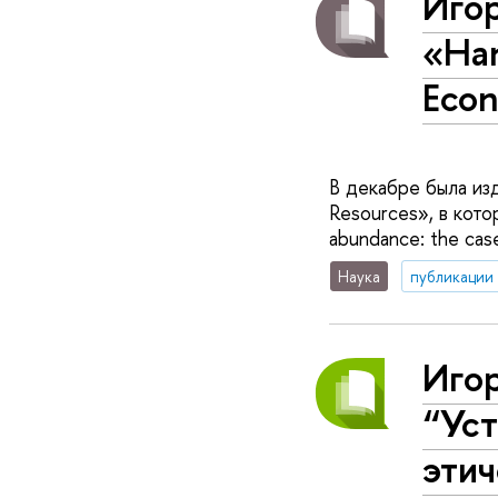
Игор
«Han
Econ
В декабре была изда
Resources», в кото
abundance: the cas
Наука
публикации
Иго
“Уст
эти