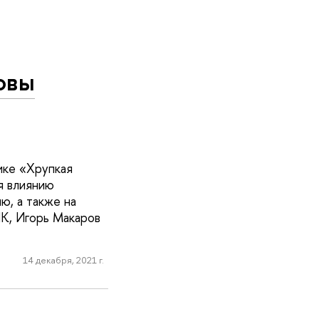
овы
ике «Хрупкая
я влиянию
, а также на
К, Игорь Макаров
14 декабря, 2021 г.