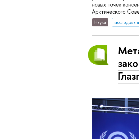
новых точек консе
Арктического Сове
Наука
исследован
Мета
зако
Глаз