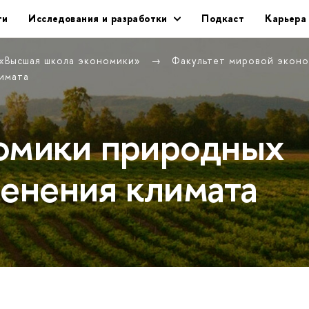
ти
Исследования и разработки
Подкаст
Карьера
 «Высшая школа экономики»
Факультет мировой экон
имата
омики природных
менения климата