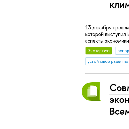
кли
13 декабря прошла
которой выступил 
аспекты экономики
Экспертиза
репор
устойчивое развитие
Сов
эко
Все