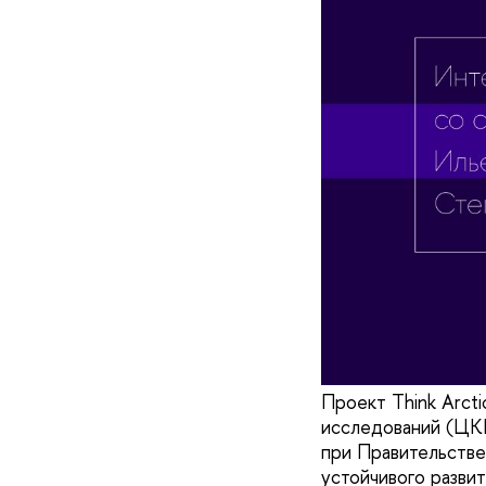
Проект Think Arct
исследований (ЦК
при Правительстве
устойчивого разви