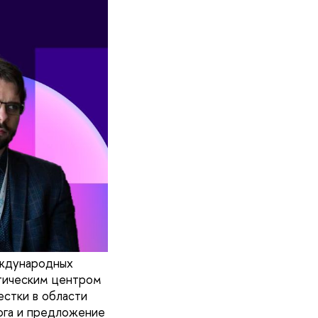
еждународных
тическим центром
естки в области
ога и предложение