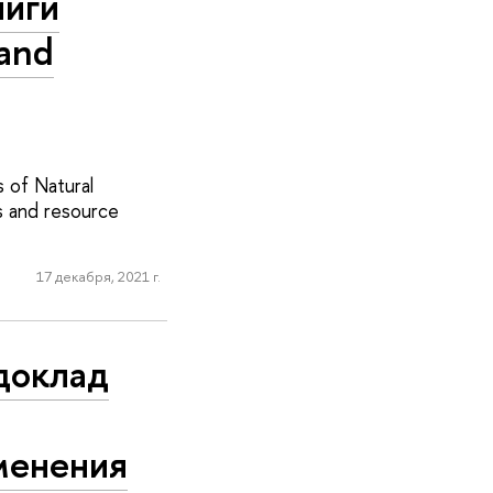
ниги
 and
 of Natural
s and resource
17 декабря, 2021 г.
доклад
менения