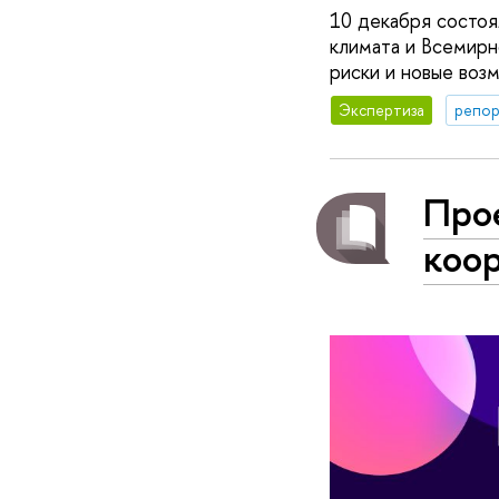
10 декабря состо
климата и Всемирн
риски и новые воз
Экспертиза
репор
Прое
коо