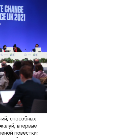
ний, способных
жалуй, впервые
леной повестки;