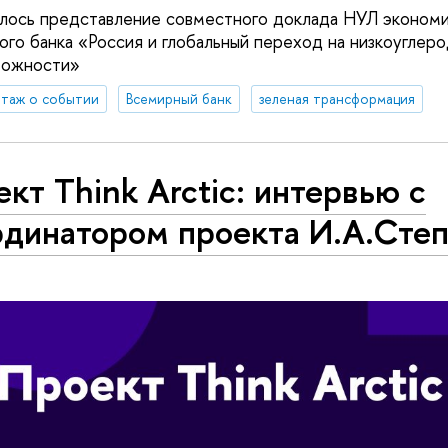
ялось представление совместного доклада НУЛ эконом
ого банка «Россия и глобальный переход на низкоуглеро
можности»
таж о событии
Всемирный банк
зеленая трансформация
кт Think Arctic: интервью с
рдинатором проекта И.А.Сте