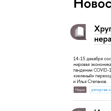
Новос
Хру
нер
14-15 декабря сос
мировая экономика
пандемии COVID-1
«зеленый» переход
и Илья Степанов.
Наука
репортаж о