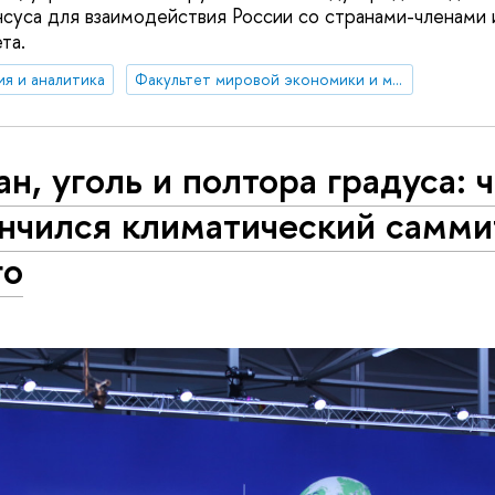
нсуса для взаимодействия России со странами-членами
та.
ия и аналитика
Факультет мировой экономики и мировой политики
н, уголь и полтора градуса: 
нчился климатический самми
го