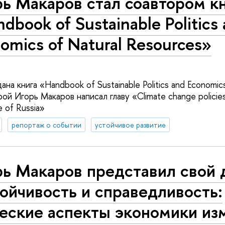
ь Макаров стал соавтором к
dbook of Sustainable Politics
omics of Natural Resources»
на книга «Handbook of Sustainable Politics and Economics
рой Игорь Макаров написал главу «Climate change policie
e of Russia»
репортаж о событии
устойчивое развитие
рь Макаров представил свой 
ойчивость и справедливость:
ческие аспекты экономики из