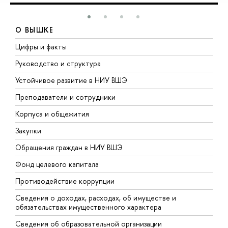
О ВЫШКЕ
Цифры и факты
Л
Руководство и структура
Д
Устойчивое развитие в НИУ ВШЭ
О
Преподаватели и сотрудники
П
Корпуса и общежития
В
Закупки
П
Обращения граждан в НИУ ВШЭ
А
Фонд целевого капитала
Д
Противодействие коррупции
Ц
Сведения о доходах, расходах, об имуществе и
Б
обязательствах имущественного характера
О
Сведения об образовательной организации