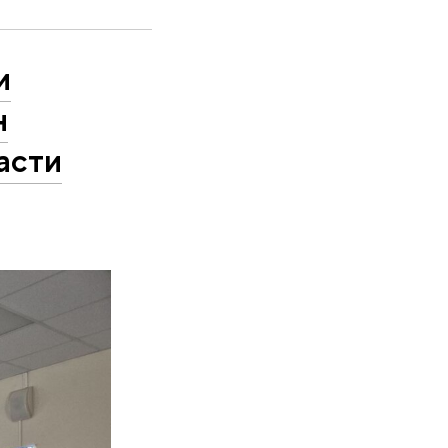
и
н
асти