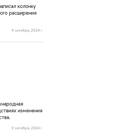
аписал колонку
ного расширения
9 октября, 2024 г.
ународная
дствиях изменения
тва.
9 октября, 2024 г.