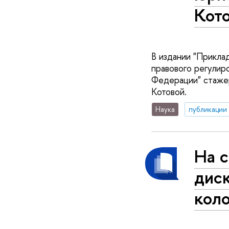
Кот
В издании "Прикла
правового регулир
Федерации" стажер
Котовой.
Наука
публикации
На 
диск
кол