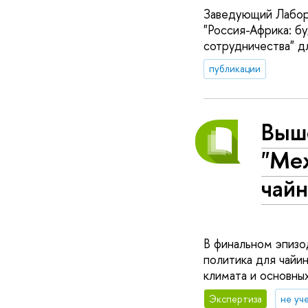
Заведующий Лабора
"Россия-Африка: б
сотрудничества" дл
публикации
Выш
"Ме
чай
В финальном эпизо
политика для чайи
климата и основны
Экспертиза
не уч