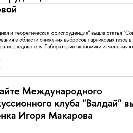
овой
дная и теоретическая юриспруденция" вышла статья "С
ования в области снижения выбросов парниковых газов в
а-исследователя Лаборатории экономики изменения кл
сайте Международного
уссионного клуба "Валдай" 
онка Игоря Макарова