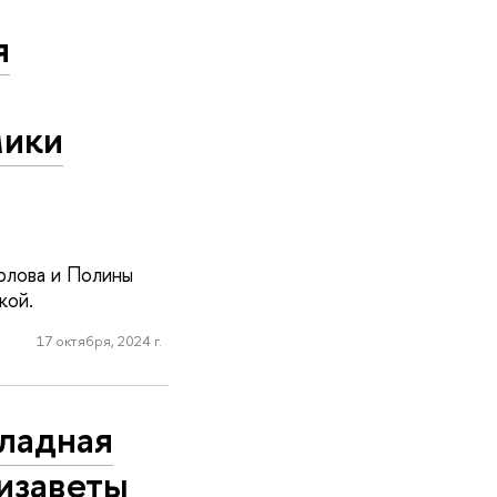
я
мики
рлова и Полины
кой.
17 октября, 2024 г.
кладная
изаветы