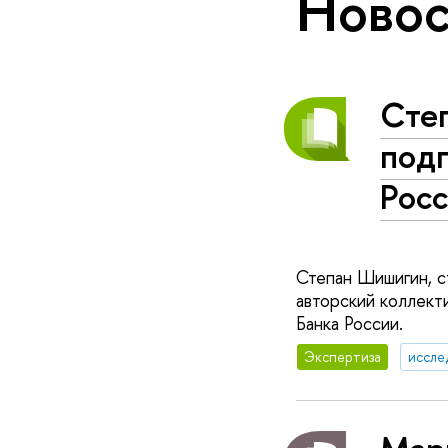
Новос
Сте
подг
Рос
Степан Шишигин, с
авторский коллекти
Банка России.
Экспертиза
иссле