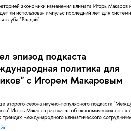
торией экономики изменения климата Игорь Макаров н
удет ли использован импульс последний лет для систем
я клуба "Валдай".
ел эпизод подкаста
ждународная политика для
ников" с Игорем Макаровым
де второго сезона научно-популярного подкаста "Межд
нков" Игорь Макаров рассказал об экономических после
х трендах международного климатического сотрудничес
еба