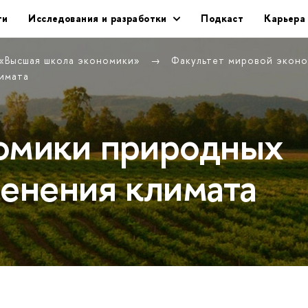
ти
Исследования и разработки
Подкаст
Карьера
 «Высшая школа экономики»
Факультет мировой экон
имата
омики природных
менения климата