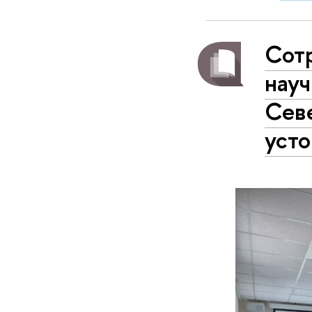
Сот
науч
Сев
усто