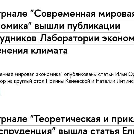
урнале "Современная мирова
номика" вышли публикации
рудников Лаборатории эконо
енения климата
енная мировая экономика" опубликованы статьи Ильи О
зор на круглый стол Полины Каневской и Наталии Литинс
рнале "Теоретическая и при
спруденция" вышла статья Ел