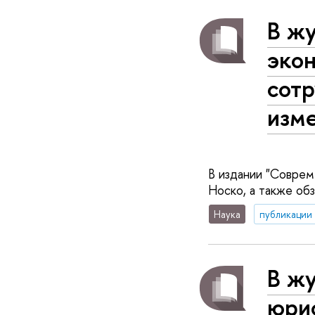
В ж
эко
сот
изм
В издании "Соврем
Носко, а также об
Наука
публикации
В жу
юри