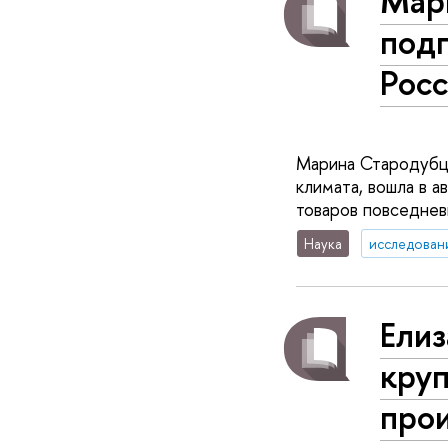
Мар
подг
Рос
Марина Стародубце
климата, вошла в а
товаров повседнев
Наука
исследован
Елиз
кру
прои