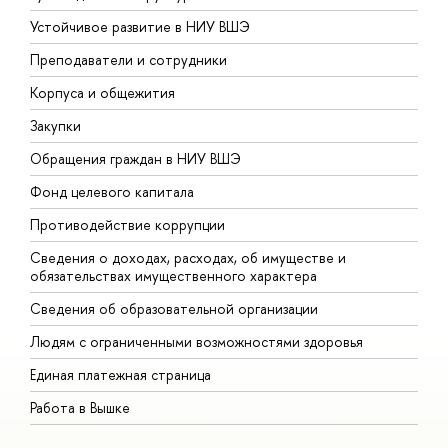
Устойчивое развитие в НИУ ВШЭ
О
Преподаватели и сотрудники
П
Корпуса и общежития
В
Закупки
П
Обращения граждан в НИУ ВШЭ
А
Фонд целевого капитала
Д
Противодействие коррупции
Ц
Сведения о доходах, расходах, об имуществе и
Б
обязательствах имущественного характера
О
Сведения об образовательной организации
О
Людям с ограниченными возможностями здоровья
Единая платежная страница
Работа в Вышке