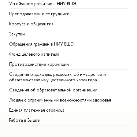
Устойчивое развитие в НИУ ВШЭ
О
Преподаватели и сотрудники
П
Корпуса и общежития
В
Закупки
П
Обращения граждан в НИУ ВШЭ
А
Фонд целевого капитала
Д
Противодействие коррупции
Ц
Сведения о доходах, расходах, об имуществе и
Б
обязательствах имущественного характера
О
Сведения об образовательной организации
О
Людям с ограниченными возможностями здоровья
Единая платежная страница
Работа в Вышке