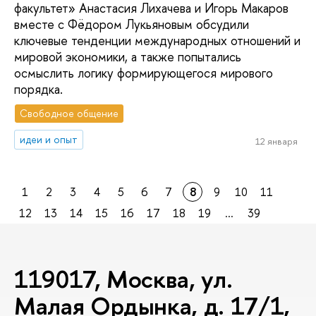
факультет» Анастасия Лихачева и Игорь Макаров
вместе с Фёдором Лукьяновым обсудили
ключевые тенденции международных отношений и
мировой экономики, а также попытались
осмыслить логику формирующегося мирового
порядка.
Свободное общение
идеи и опыт
12 января
1
2
3
4
5
6
7
8
9
10
11
12
13
14
15
16
17
18
19
...
39
119017, Москва, ул.
Малая Ордынка, д. 17/1,