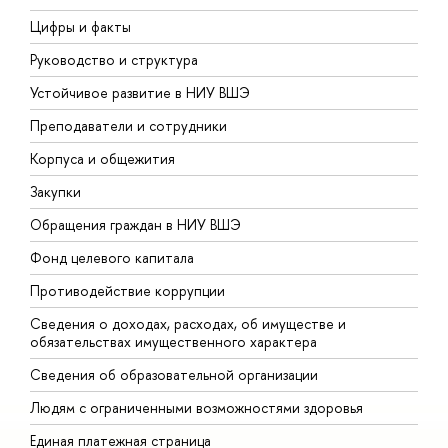
Цифры и факты
Л
Руководство и структура
Д
Устойчивое развитие в НИУ ВШЭ
О
Преподаватели и сотрудники
П
Корпуса и общежития
В
Закупки
П
Обращения граждан в НИУ ВШЭ
А
Фонд целевого капитала
Д
Противодействие коррупции
Ц
Сведения о доходах, расходах, об имуществе и
Б
обязательствах имущественного характера
О
Сведения об образовательной организации
О
Людям с ограниченными возможностями здоровья
Единая платежная страница