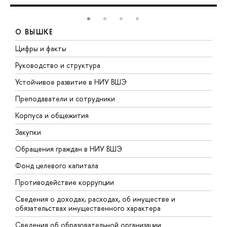
О ВЫШКЕ
Цифры и факты
Л
Руководство и структура
Д
Устойчивое развитие в НИУ ВШЭ
О
Преподаватели и сотрудники
П
Корпуса и общежития
В
Закупки
П
Обращения граждан в НИУ ВШЭ
А
Фонд целевого капитала
Д
Противодействие коррупции
Ц
Сведения о доходах, расходах, об имуществе и
Б
обязательствах имущественного характера
О
Сведения об образовательной организации