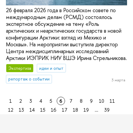
26 февраля 2026 года в Российском совете по
международным делам (РСМД) состоялось
экспертное обсуждение на тему «Роль
арктических и неарктических государств в новой
конфигурации Арктики: взгляд из Мехико и
Москвы». На мероприятии выступила директор
Центра междисциплинарных исследований
Арктики ИЭПРИК НИУ ВШЭ Ирина Стрельникова.
Экспертиза
идеи и опыт
репортаж о событии
3 марта
1
2
3
4
5
6
7
8
9
10
11
12
13
14
15
16
17
18
19
...
39