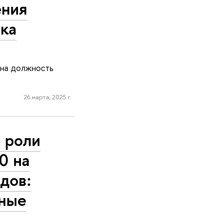
ения
ока
 на должность
26 марта, 2025 г.
 роли
0 на
дов:
ьные