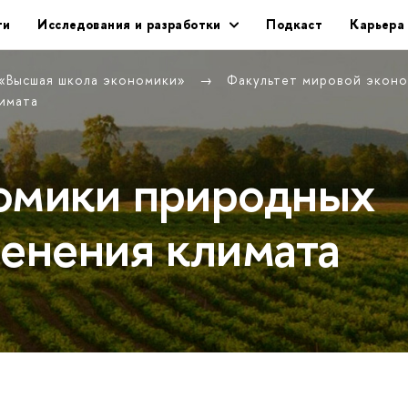
ти
Исследования и разработки
Подкаст
Карьера
 «Высшая школа экономики»
Факультет мировой экон
имата
омики природных
менения климата