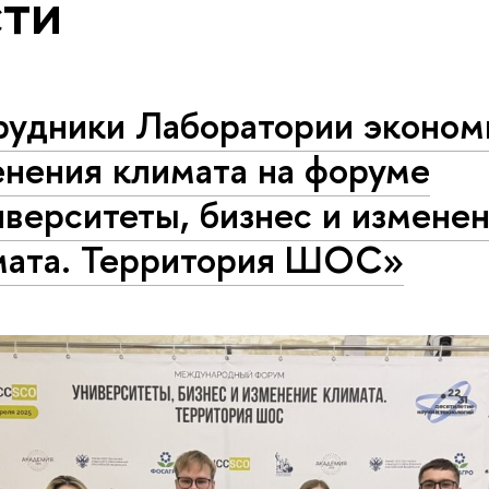
ти
рудники Лаборатории эконом
енения климата на форуме
верситеты, бизнес и измене
мата. Территория ШОС»