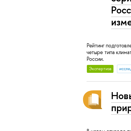
Росс
изм
Рейтинг подготовл
четыре типа клима
России.
Экспертиза
иссле
Новы
при