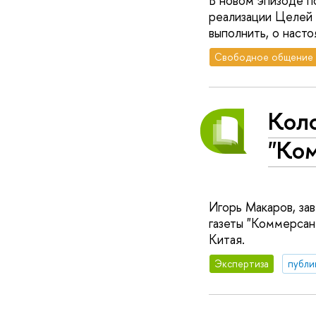
В новом эпизоде п
реализации Целей у
выполнить, о наст
Свободное общение
Коло
"Ко
Игорь Макаров, за
газеты "Коммерсан
Китая.
Экспертиза
публи