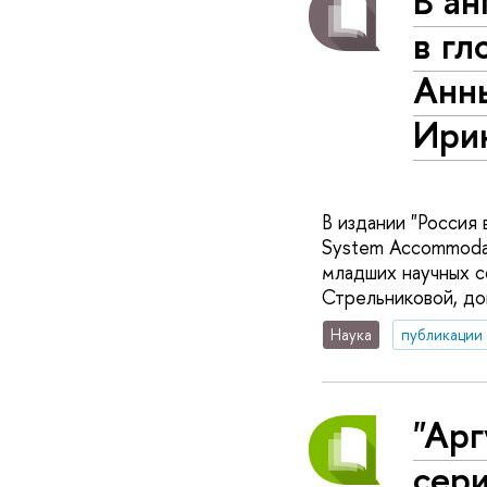
В ан
в гл
Анн
Ири
В издании "Россия 
System Accommodat
младших научных с
Стрельниковой, до
Наука
публикации
"Арг
сери