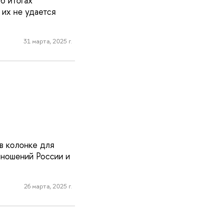
б итогах
 их не удается
31 марта, 2025 г.
в колонке для
тношений России и
26 марта, 2025 г.