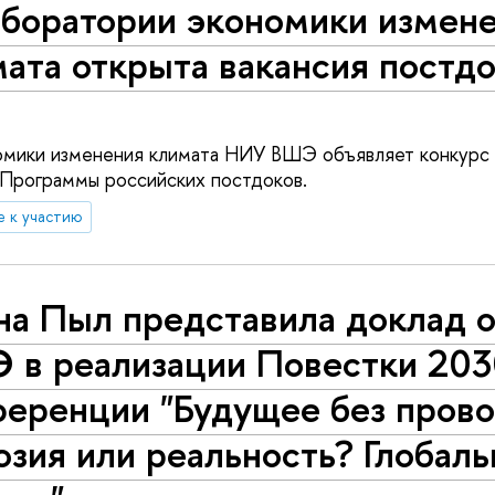
аборатории экономики измен
ата открыта вакансия постд
омики изменения климата НИУ ВШЭ объявляет конкурс
 Программы российских постдоков.
е к участию
на Пыл представила доклад о
 в реализации Повестки 203
ференции "Будущее без прово
зия или реальность? Глобал