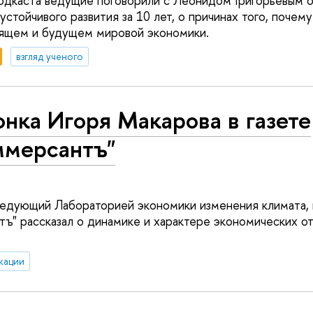
одкаста ведущие поговорили с Леонидом Григорьевым о
стойчивого развития за 10 лет, о причинах того, почему
оящем и будущем мировой экономики.
взгляд ученого
нка Игоря Макарова в газете
ммерсантъ"
ведующий Лабораторией экономики изменения климата, 
тъ" рассказал о динамике и характере экономических о
кации