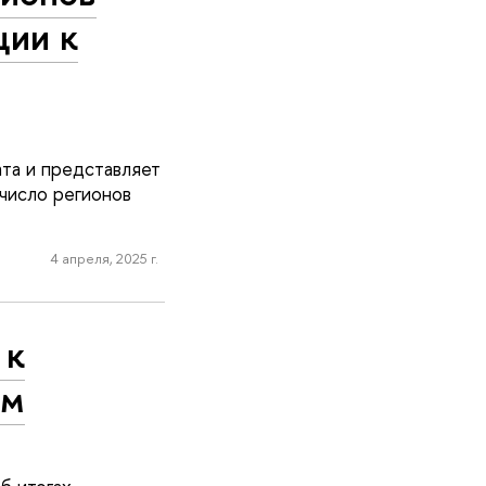
ции к
та и представляет
 число регионов
4 апреля, 2025 г.
 к
ым