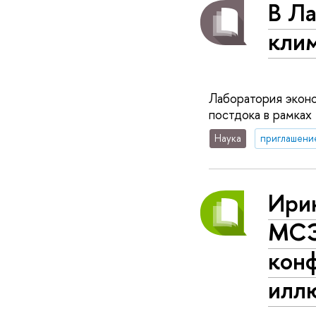
В Л
клим
Лаборатория экон
постдока в рамках
Наука
приглашени
Ири
МСЭ
кон
иллю