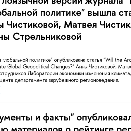
глоязычной версии журнала "
обальной политике" вышла ст
ы Чистиковой, Матвея Чистик
ны Стрельниковой
в глобальной политике" опубликована статья "Will the Arc
e Global Geopolitical Changes?" Анны Чистиковой, Матв
отрудников Лаборатории экономики изменения климата,
цента департамента зарубежного регионоведения.
ументы и факты" опубликова
ю материалов о рейтинге ре