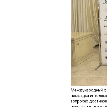
Международный фо
площадка интеллек
вопросах достижен
повестки и декарб