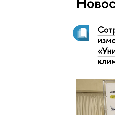
Новос
Сот
изм
«Уни
кли