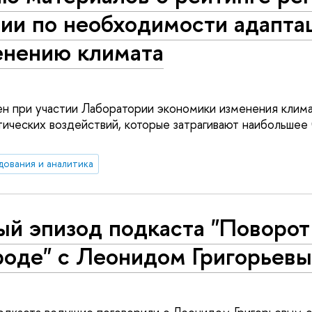
ии по необходимости адапта
енению климата
ен при участии Лаборатории экономики изменения клима
тических воздействий, которые затрагивают наибольшее
дования и аналитика
й эпизод подкаста "Поворот
роде" с Леонидом Григорьев