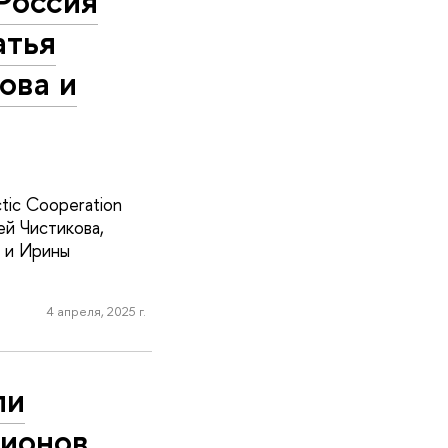
Россия
атья
ова и
tic Cooperation
ей Чистикова,
 и Ирины
4 апреля, 2025 г.
ли
гионов