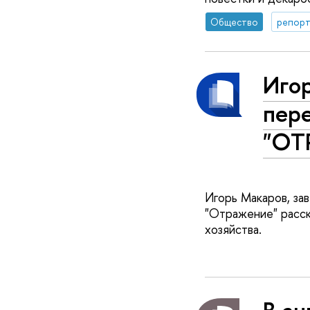
Общество
репорт
Иго
пер
"ОТ
Игорь Макаров, за
"Отражение" расск
хозяйства.