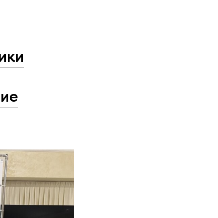
ики
ние