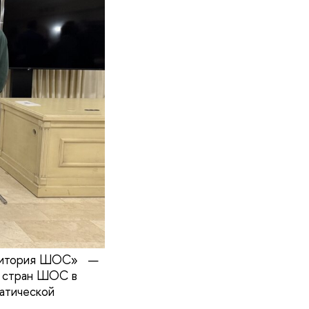
ерритория ШОС» —
и стран ШОС в
матической