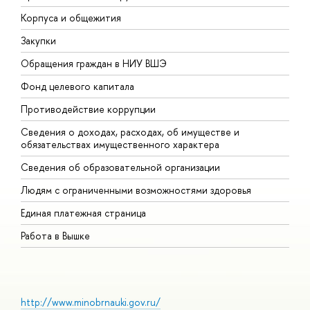
Корпуса и общежития
В
Закупки
П
Обращения граждан в НИУ ВШЭ
А
Фонд целевого капитала
Д
Противодействие коррупции
Ц
Сведения о доходах, расходах, об имуществе и
Б
обязательствах имущественного характера
О
Сведения об образовательной организации
О
Людям с ограниченными возможностями здоровья
Единая платежная страница
Работа в Вышке
http://www.minobrnauki.gov.ru/