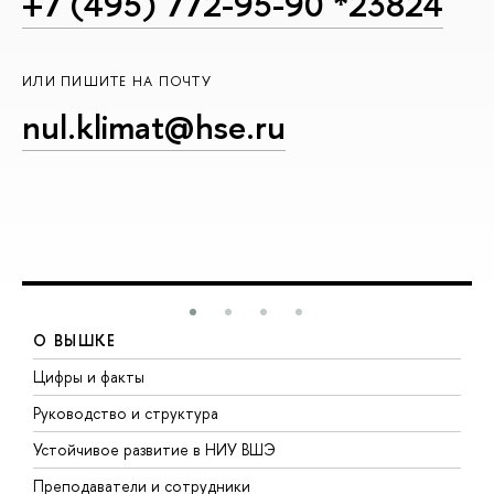
+7 (495) 772-95-90 *23824
ИЛИ ПИШИТЕ НА ПОЧТУ
nul.klimat@hse.ru
О ВЫШКЕ
Цифры и факты
Л
Руководство и структура
Д
Устойчивое развитие в НИУ ВШЭ
О
Преподаватели и сотрудники
П