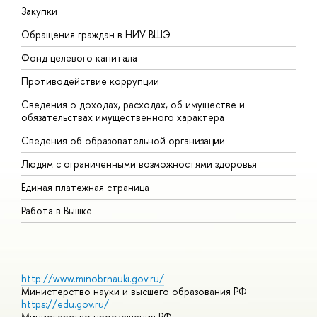
Закупки
П
Обращения граждан в НИУ ВШЭ
А
Фонд целевого капитала
Д
Противодействие коррупции
Ц
Сведения о доходах, расходах, об имуществе и
Б
обязательствах имущественного характера
О
Сведения об образовательной организации
О
Людям с ограниченными возможностями здоровья
Единая платежная страница
Работа в Вышке
http://www.minobrnauki.gov.ru/
Министерство науки и высшего образования РФ
https://edu.gov.ru/
Министерство просвещения РФ