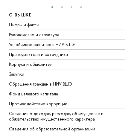
О ВЫШКЕ
Цифры и факты
Л
Руководство и структура
Д
Устойчивое развитие в НИУ ВШЭ
О
Преподаватели и сотрудники
П
Корпуса и общежития
В
Закупки
П
Обращения граждан в НИУ ВШЭ
А
Фонд целевого капитала
Д
Противодействие коррупции
Ц
Сведения о доходах, расходах, об имуществе и
Б
обязательствах имущественного характера
О
Сведения об образовательной организации
О