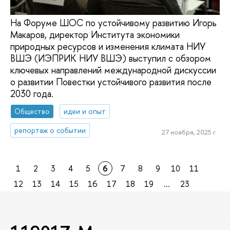
На Форуме ШОС по устойчивому развитию Игорь
Макаров, директор Института экономики
природных ресурсов и изменения климата НИУ
ВШЭ (ИЭПРИК НИУ ВШЭ) выступил с обзором
ключевых направлений международной дискуссии
о развитии Повестки устойчивого развития после
2030 года.
Общество
идеи и опыт
репортаж о событии
27 ноября, 2025 г.
1
2
3
4
5
6
7
8
9
10
11
12
13
14
15
16
17
18
19
...
23