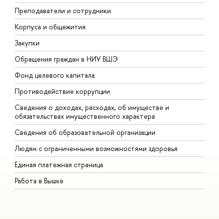
Преподаватели и сотрудники
П
Корпуса и общежития
В
Закупки
П
Обращения граждан в НИУ ВШЭ
А
Фонд целевого капитала
Д
Противодействие коррупции
Ц
Сведения о доходах, расходах, об имуществе и
Б
обязательствах имущественного характера
О
Сведения об образовательной организации
О
Людям с ограниченными возможностями здоровья
Единая платежная страница
Работа в Вышке