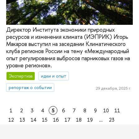
Директор Института экономики природных
ресурсов и изменения климата (ИЭПРИК) Игорь
Макаров выступил на заседании Климатического
клуба регионов России на тему «Международный
опыт регулирования выбросов парниковых газов на
уровне регионов».
Экспертиза
идеи и опыт
репортаж о событии
29 декабря, 2025 г.
1
2
3
4
5
6
7
8
9
10
11
12
13
14
15
16
17
18
19
...
23