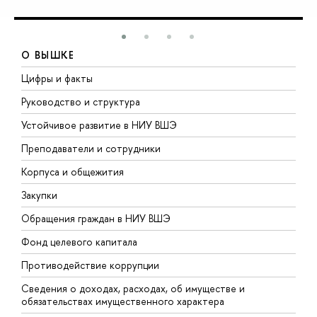
О ВЫШКЕ
Цифры и факты
Л
Руководство и структура
Д
Устойчивое развитие в НИУ ВШЭ
О
Преподаватели и сотрудники
П
Корпуса и общежития
В
Закупки
П
Обращения граждан в НИУ ВШЭ
А
Фонд целевого капитала
Д
Противодействие коррупции
Ц
Сведения о доходах, расходах, об имуществе и
Б
обязательствах имущественного характера
О