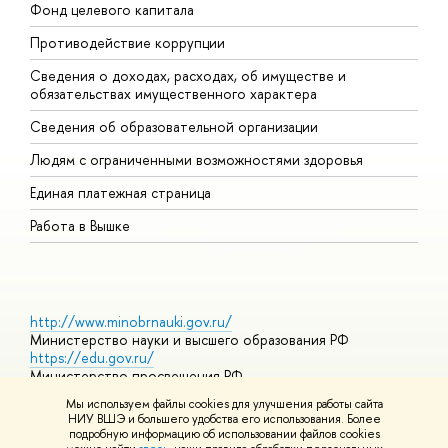
Фонд целевого капитала
Д
Противодействие коррупции
Ц
Сведения о доходах, расходах, об имуществе и
Б
обязательствах имущественного характера
О
Сведения об образовательной организации
О
Людям с ограниченными возможностями здоровья
Единая платежная страница
Работа в Вышке
http://www.minobrnauki.gov.ru/
Министерство науки и высшего образования РФ
https://edu.gov.ru/
Министерство просвещения РФ
https://elearning.hse.ru/mooc
Мы используем файлы cookies для улучшения работы сайта
Массовые открытые онлайн-курсы
НИУ ВШЭ и большего удобства его использования. Более
подробную информацию об использовании файлов cookies