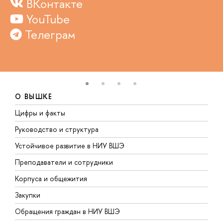
ВКонтакте
YouTube
Телеграм
О ВЫШКЕ
Цифры и факты
Л
Руководство и структура
Д
Устойчивое развитие в НИУ ВШЭ
О
Преподаватели и сотрудники
П
Корпуса и общежития
В
Закупки
П
Обращения граждан в НИУ ВШЭ
А