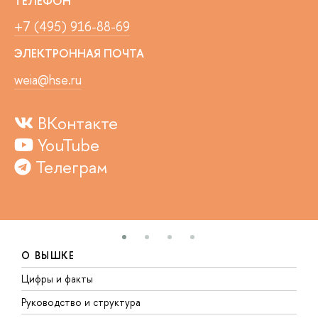
ТЕЛЕФОН
+7 (495) 916-88-69
ЭЛЕКТРОННАЯ ПОЧТА
weia@hse.ru
ВКонтакте
YouTube
Телеграм
О ВЫШКЕ
Цифры и факты
Л
Руководство и структура
Д