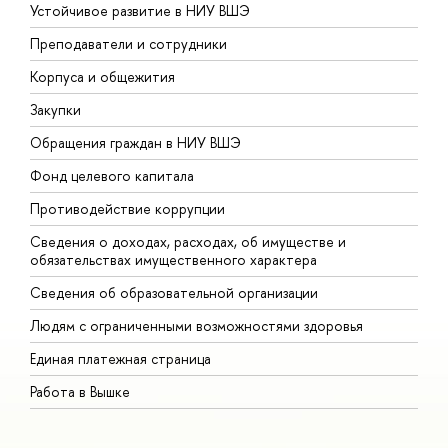
Устойчивое развитие в НИУ ВШЭ
О
Преподаватели и сотрудники
П
Корпуса и общежития
В
Закупки
П
Обращения граждан в НИУ ВШЭ
А
Фонд целевого капитала
Д
Противодействие коррупции
Ц
Сведения о доходах, расходах, об имуществе и
Б
обязательствах имущественного характера
О
Сведения об образовательной организации
О
Людям с ограниченными возможностями здоровья
Единая платежная страница
Работа в Вышке