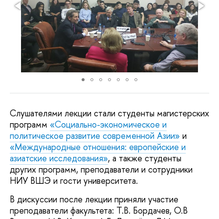
Слушателями лекции стали студенты магистерских
программ
«Социально-экономическое и
политическое развитие современной Азии»
и
«Международные отношения: европейские и
азиатские исследования»
, а также студенты
других программ, преподаватели и сотрудники
НИУ ВШЭ и гости университета.
В дискуссии после лекции приняли участие
преподаватели факультета: Т.В. Бордачев, О.В