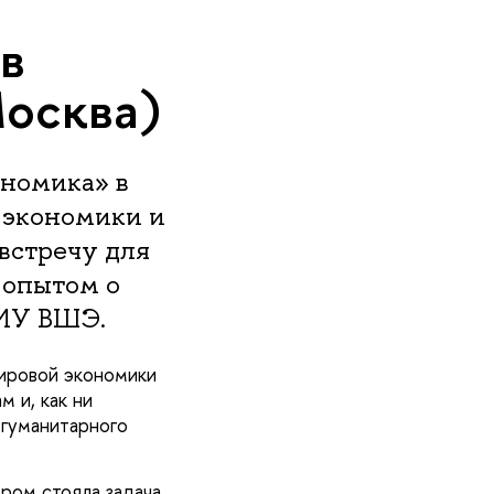
в
Москва)
номика» в
 экономики и
встречу для
 опытом о
НИУ ВШЭ.
мировой экономики
 и, как ни
-гуманитарного
ром стояла задача