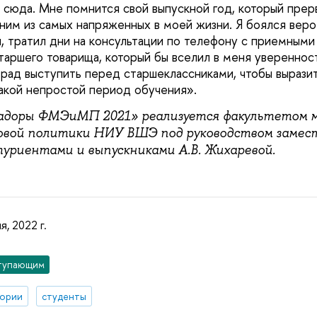
сюда. Мне помнится свой выпускной год, который прерв
ним из самых напряженных в моей жизни. Я боялся вер
ел, тратил дни на консультации по телефону с приемным
таршего товарища, который бы вселил в меня уверенност
рад выступить перед старшеклассниками, чтобы вырази
акой непростой период обучения».
адоры ФМЭиМП 2021» реализуется факультетом 
овой политики НИУ ВШЭ под руководством замес
туриентами и выпускниками А.В. Жихаревой.
я, 2022 г.
тупающим
тории
студенты