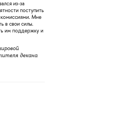
ался из-за
оятности поступить
и комиссиями. Мне
ь в свои силы.
ть им поддержку и
мировой
тителя декана