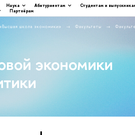
Наука
Абитуриентам
Студентам и выпускника
Партнёрам
 «Высшая школа экономики»
Факультеты
Факульт
овой экономики
итики