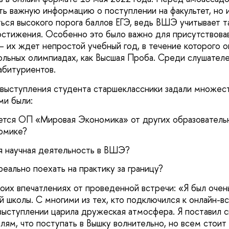
ать важную информацию о поступлении на факультет, но 
ься высокого порога баллов ЕГЭ, ведь ВШЭ учитывает 
стижения. Особенно это было важно для присутствова
– их ждет непростой учебный год, в течение которого о
кольных олимпиадах, как Высшая Проба. Среди слушателе
абитуриентов.
выступления студента старшеклассники задали множест
ми были:
ется ОП «Мировая Экономика» от других образователь
омике?
я научная деятельность в ВШЭ?
реально поехать на практику за границу?
своих впечатлениях от проведенной встречи: «Я был оче
 школы. С многими из тех, кто подключился к онлайн-вс
 выступлении царила дружеская атмосфера. Я поставил 
лям, что поступать в Вышку волнительно, но всем стоит