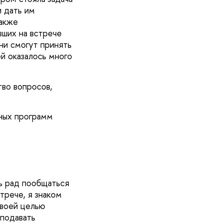
и дать им
также
вших на встрече
ни смогут принять
й оказалось много
во вопросов,
ных программ
нь рад пообщаться
трече, я знаком
своей целью
 подавать