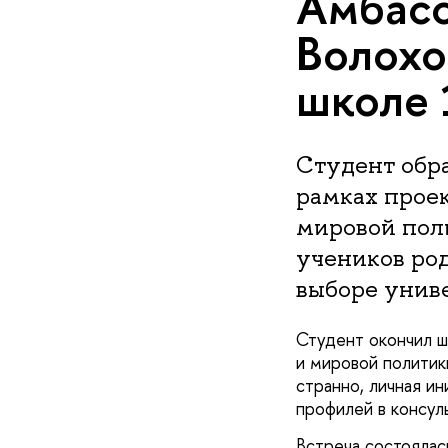
Амбасс
Волохо
школе 
Студент обр
рамках прое
мировой поли
учеников ро
выборе унив
Студент окончил ш
и мировой политик
странно, личная и
профилей в консул
Встреча состоялас