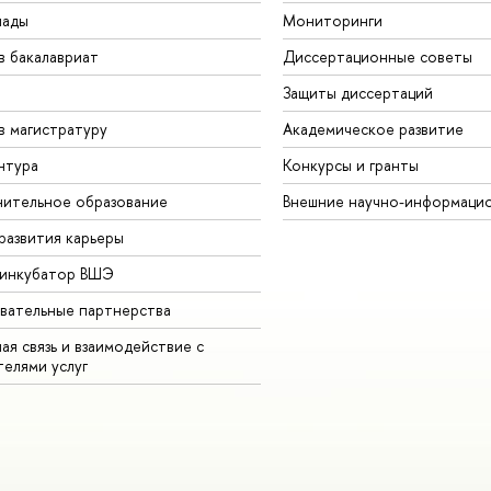
иады
Мониторинги
в бакалавриат
Диссертационные советы
Защиты диссертаций
в магистратуру
Академическое развитие
нтура
Конкурсы и гранты
ительное образование
Внешние научно-информаци
развития карьеры
-инкубатор ВШЭ
вательные партнерства
ая связь и взаимодействие с
телями услуг