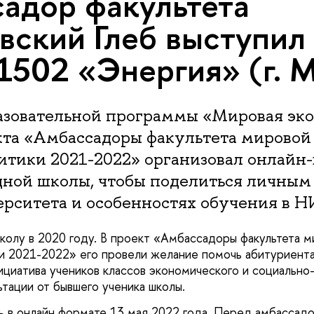
адор факультета
вский Глеб выступил 
1502 «Энергия» (г. 
азовательной программы «Мировая эко
кта «Амбассадоры факультета мировой
тики 2021-2022» организовал онлайн-
дной школы, чтобы поделиться личным
ерситета и особенностях обучения в 
колу в 2020 году. В проект «Амбассадоры факультета 
и 2021-2022» его провели желание помочь абитуриентам
нициатива учеников классов экономического и социально
ьтации от бывшего ученика школы.
ь в онлайн формате 13 мая 2022 года. Перед амбассадо