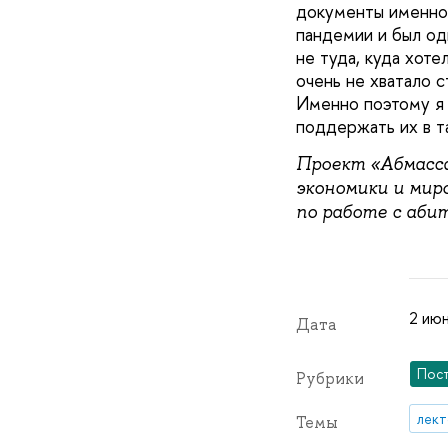
документы именно 
пандемии и был од
не туда, куда хот
очень не хватало с
Именно поэтому я 
поддержать их в т
Проект «Абмасс
экономики и мир
по работе с аби
2 июн
Дата
Пос
Рубрики
лек
Темы