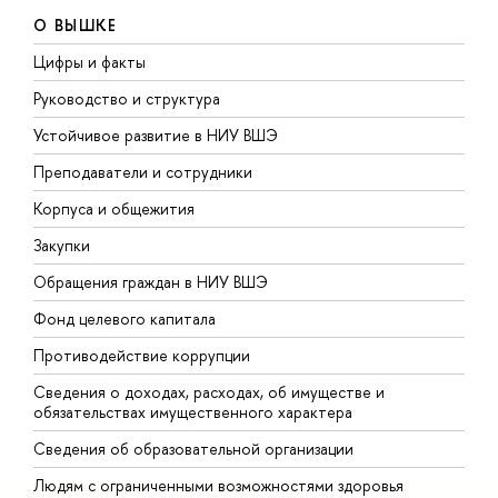
О ВЫШКЕ
Цифры и факты
Л
Руководство и структура
Д
Устойчивое развитие в НИУ ВШЭ
О
Преподаватели и сотрудники
П
Корпуса и общежития
В
Закупки
П
Обращения граждан в НИУ ВШЭ
А
Фонд целевого капитала
Д
Противодействие коррупции
Ц
Сведения о доходах, расходах, об имуществе и
Б
обязательствах имущественного характера
О
Сведения об образовательной организации
О
Людям с ограниченными возможностями здоровья