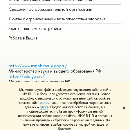
О
Сведения об образовательной организации
О
Людям с ограниченными возможностями здоровья
Единая платежная страница
Работа в Вышке
http://www.minobrnauki.gov.ru/
Министерство науки и высшего образования РФ
https://edu.gov.ru/
Министерство просвещения РФ
https://elearning.hse.ru/mooc
Мы используем файлы cookies для улучшения работы сайта
Массовые открытые онлайн-курсы
НИУ ВШЭ и большего удобства его использования. Более
подробную информацию об использовании файлов cookies
можно найти
здесь
, наши правила обработки персональных
данных –
здесь
. Продолжая пользоваться сайтом, вы
✖
© НИУ ВШЭ 1993–2026
Адреса и контакты
Условия
подтверждаете, что были проинформированы об
использования материалов
Политика конфиденциальности
Карта
использовании файлов cookies сайтом НИУ ВШЭ и согласны
сайта
с нашими правилами обработки персональных данных. Вы
Шрифты HSE Sans и HSE Slab разработаны в
Школе дизайна НИУ
можете отключить файлы cookies в настройках Вашего
ВШЭ
браузера.