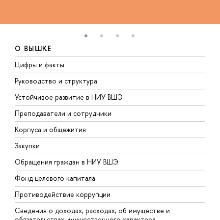
О ВЫШКЕ
Цифры и факты
Л
Руководство и структура
Д
Устойчивое развитие в НИУ ВШЭ
О
Преподаватели и сотрудники
П
Корпуса и общежития
В
Закупки
П
Обращения граждан в НИУ ВШЭ
А
Фонд целевого капитала
Д
Противодействие коррупции
Ц
Сведения о доходах, расходах, об имуществе и
Б
обязательствах имущественного характера