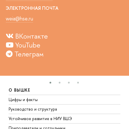
ЭЛЕКТРОННАЯ ПОЧТА
weia@hse.ru
ВКонтакте
YouTube
Телеграм
О ВЫШКЕ
Цифры и факты
Л
Руководство и структура
Д
Устойчивое развитие в НИУ ВШЭ
О
Преподаватели и сотрудники
П