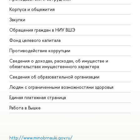
Корпуса и общежития
В
Закупки
П
Обращения граждан в НИУ ВШЭ
А
Фонд целевого капитала
Д
Противодействие коррупции
Ц
Сведения о доходах, расходах, об имуществе и
Б
обязательствах имущественного характера
О
Сведения об образовательной организации
О
Людям с ограниченными возможностями здоровья
Единая платежная страница
Работа в Вышке
http://www.minobrnauki.gov.ru/