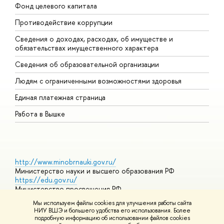
Фонд целевого капитала
Д
Противодействие коррупции
Ц
Сведения о доходах, расходах, об имуществе и
Б
обязательствах имущественного характера
О
Сведения об образовательной организации
О
Людям с ограниченными возможностями здоровья
Единая платежная страница
Работа в Вышке
http://www.minobrnauki.gov.ru/
Министерство науки и высшего образования РФ
https://edu.gov.ru/
Министерство просвещения РФ
https://elearning.hse.ru/mooc
Мы используем файлы cookies для улучшения работы сайта
Массовые открытые онлайн-курсы
НИУ ВШЭ и большего удобства его использования. Более
подробную информацию об использовании файлов cookies