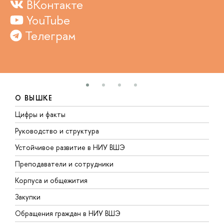
ВКонтакте
YouTube
Телеграм
О ВЫШКЕ
Цифры и факты
Л
Руководство и структура
Д
Устойчивое развитие в НИУ ВШЭ
О
Преподаватели и сотрудники
П
Корпуса и общежития
В
Закупки
П
Обращения граждан в НИУ ВШЭ
А