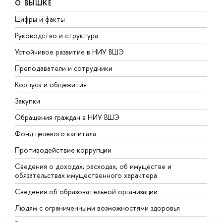
О ВЫШКЕ
Цифры и факты
Л
Руководство и структура
Д
Устойчивое развитие в НИУ ВШЭ
О
Преподаватели и сотрудники
П
Корпуса и общежития
В
Закупки
П
Обращения граждан в НИУ ВШЭ
А
Фонд целевого капитала
Д
Противодействие коррупции
Ц
Сведения о доходах, расходах, об имуществе и
Б
обязательствах имущественного характера
О
Сведения об образовательной организации
О
Людям с ограниченными возможностями здоровья